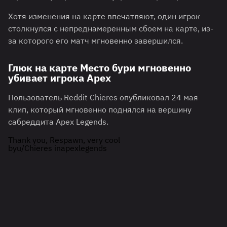
Хотя изменения на карте впечатляют, один игрок
столкнулся с непреднамеренным сбоем на карте, из-
за которого его матч мгновенно завершился.
Глюк на карте Место бури мгновенно
убивает игрока Apex
Пользователь Reddit Chieres опубликовал 24 мая
клип, который мгновенно поднялся на вершину
сабреддита Apex Legends.
Thank you, Respawn, very cool
by
u/Chieres
in
apexlegends