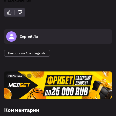
in
apexlegends
Сергей Ли
Новости по Apex Legends
Реклама 18+
Комментарии