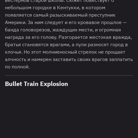
вестернов старой школы. Сюжет повествует о
небольшом городке в Кентукки, в котором
появляется самый разыскиваемый преступник
Америки. За ним следует и его кровавое прошлое —
банда головорезов, жаждущих мести, и огромная
награда за его голову. Разгорается жестокая вражда,
братья становятся врагами, а пули разносят город в
клочья. Но этот молниеносный стрелок не прощает
алчность и намерен заставить своих врагов заплатить
по полной.
Bullet Train Explosion