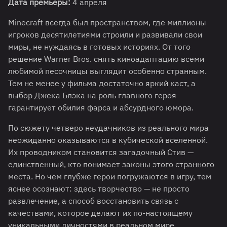
Дата премьеры:
4 апреля
Minecraft всегда был пространством, где миллионы
игроков десятилетиями строили и развивали свои
миры, не нуждаясь в готовых историях. От того
решение Warner Bros. снять киноадаптацию всеми
любимой песочницы выглядит особенно странным.
Тем не менее у фильма достаточно яркий каст, а
выбор Джека Блэка на роль главного героя
гарантирует обилия фарса и абсурдного юмора.
По сюжету четверо неудачников из реального мира
неожиданно оказываются в кубической вселенной.
Их проводником становится загадочный Стив —
единственный, кто понимает законы этого странного
места. Но чем глубже герои погружаются в игру, тем
яснее осознают: здесь творчество — не просто
развлечение, а способ восстановить связь с
качествами, которое делают их по-настоящему
уникальными личностями в реальном мире.