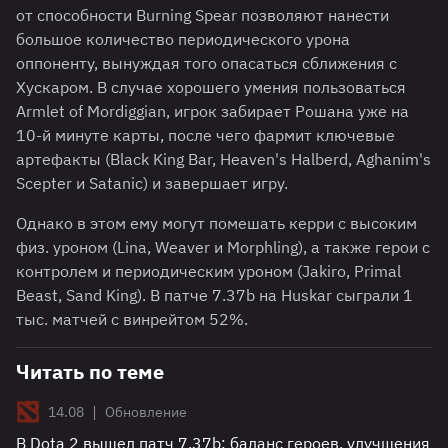
от способности Burning Spear позволяют нанести
большое количество периодического урона
оппоненту, вынуждая того опасаться сближения с
Хускаром. В случае хорошего умения пользоваться
Armlet of Mordiggian, игрок забирает Рошана уже на
10-й минуте карты, после чего фармит ключевые
артефакты (Black King Bar, Heaven's Halberd, Aghanim's
Scepter и Satanic) и завершает игру.
Однако в этом ему могут помешать керри с высоким
физ. уроном (Lina, Weaver и Morphling), а также герои с
контролем и периодическим уроном (Jakiro, Primal
Beast, Sand King). В патче 7.37b на Huskar сыграли 1
тыс. матчей с винрейтом 52%.
Читать по теме
|
14.08
Обновление
В Dota 2 вышел патч 7.37b: баланс героев, улучшения