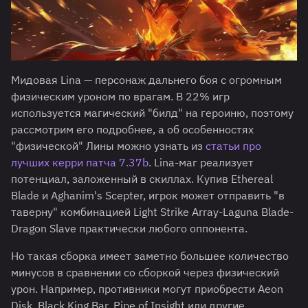
Мидовая Lina — персонаж дальнего боя с огромным
физическим уроном по врагам. В 22% игр
используется магический "билд" на героиню, поэтому
рассмотрим его подробнее, а об особенностях
"физической" Лины можно узнать из
статьи про
лучших керри патча 7.37b
. Lina-маг реализует
потенциал, заложенный в скиллах. Купив Ethereal
Blade и Aghanim's Scepter, игрок может отправить "в
таверну" комбинацией Light Strike Array-Laguna Blade-
Dragon Slave практически любого оппонента.
Но такая сборка имеет заметно большее количество
минусов в сравнении со сборкой через физический
урон. Например, противники могут приобрести Aeon
Disk, Black King Bar, Pipe of Insight или другие