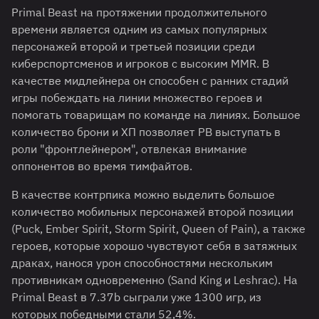
Primal Beast на протяжении продолжительного
времени является одним из самых популярных
персонажей второй и третьей позиции среди
киберспортсменов и игроков с высоким MMR. В
качестве мидлейнера он способен с ранних стадий
игры побеждать на линии множество героев и
помогать товарищам по команде на линиях. Большое
количество брони и ХП позволяет PB выступать в
роли "фронтлейнером", отвлекая внимание
оппонентов во время тимфайтов.
В качестве контрпика можно выделить большое
количество мобильных персонажей второй позиции
(Puck, Ember Spirit, Storm Spirit, Queen of Pain), а также
героев, которые хорошо чувствуют себя в затяжных
драках, нанося урон способностями нескольким
противникам одновременно (Sand King и Leshrac). На
Primal Beast в 7.37b сыграли уже 1300 игр, из
которых победными стали 52,4%.