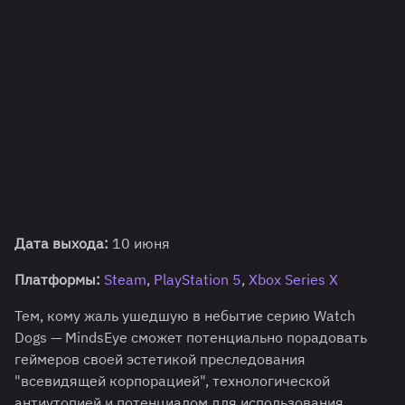
Дата выхода:
10 июня
Платформы:
Steam
,
PlayStation 5
,
Xbox Series X
Тем, кому жаль ушедшую в небытие серию Watch
Dogs — MindsEye сможет потенциально порадовать
геймеров своей эстетикой преследования
"всевидящей корпорацией", технологической
антиутопией и потенциалом для использования