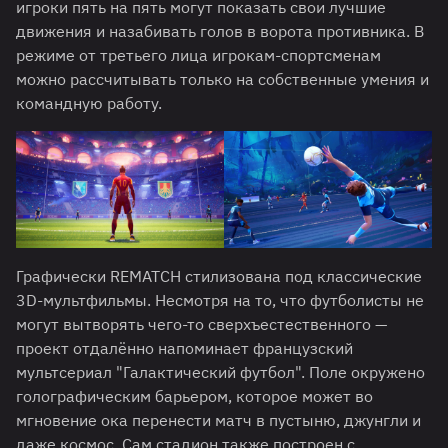
игроки пять на пять могут показать свои лучшие
движения и назабивать голов в ворота противника. В
режиме от третьего лица игрокам-спортсменам
можно рассчитывать только на собственные умения и
командную работу.
Графически REMATCH стилизована под классические
3D-мультфильмы. Несмотря на то, что футболисты не
могут вытворять чего-то сверхъестественного —
проект отдалённо напоминает французский
мультсериал "Галактический футбол". Поле окружено
голографическим барьером, которое может во
мгновение ока перенести матч в пустыню, джунгли и
даже космос. Сам стадион также построен с