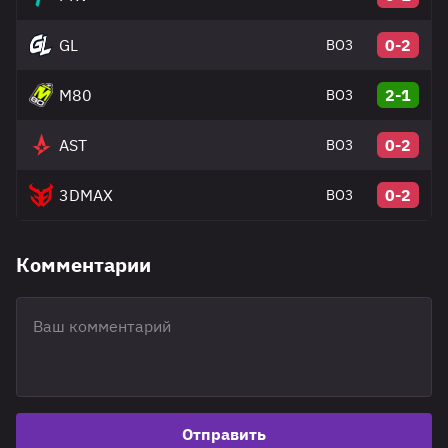
GL
0-2
BO3
M80
2-1
BO3
AST
0-2
BO3
3DMAX
0-2
BO3
Комментарии
Отправить