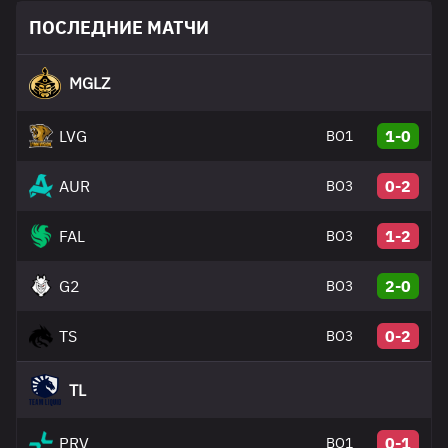
ПОСЛЕДНИЕ МАТЧИ
MGLZ
LVG
1-0
BO1
AUR
0-2
BO3
FAL
1-2
BO3
G2
2-0
BO3
TS
0-2
BO3
TL
PRV
0-1
BO1