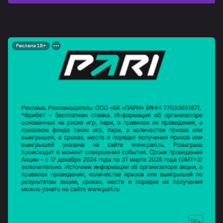
Реклама 18+