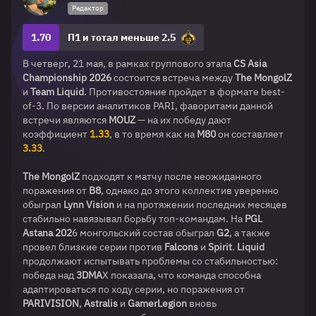
Редактор
1.70
П1 и тотал меньше 2.5
В четверг, 21 мая, в рамках группового этапа
CS Asia
Championship 2026
состоится встреча между
The MongolZ
и
Team Liquid
. Противостояние пройдет в формате best-
of-3. По версии аналитиков PARI, фаворитами данной
встречи являются
MOUZ
— на их победу дают
коэффициент
1.33
, в то время как на
M80
он составляет
3.33
.
The MongolZ
подходят к матчу после неожиданного
поражения от
B8
, однако до этого коллектив уверенно
обыграл
Lynn Vision
и на протяжении последних месяцев
стабильно навязывал борьбу топ-командам. На
PGL
Astana 202
6 монгольский состав обыграл
G2
, а также
провел близкие серии против
Falcons
и
Spirit
.
Liquid
продолжают испытывать проблемы со стабильностью:
победа над
3DMA
X показала, что команда способна
адаптироваться по ходу серии, но поражения от
PARIVISION
,
Astralis
и
GamerLegion
вновь