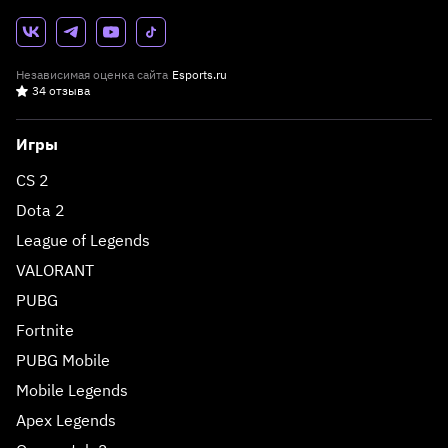
Независимая оценка сайта
Esports.ru
34 отзыва
Игры
CS 2
Dota 2
League of Legends
VALORANT
PUBG
Fortnite
PUBG Mobile
Mobile Legends
Apex Legends