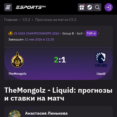
Главная
CS 2
Прогнозы на матчи CS 2
CS ASIA CHAMPIONSHIPS 2026
Group B
bo3
ТИР-A
Завершен
21 мая 2026 в 12:25
2
:
1
TheMongolz
Liquid
TheMongolz - Liquid: прогнозы
и ставки на матч
Анастасия Линькова