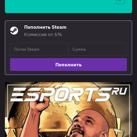
Пополнить Steam
Комиссия от 6%
Пополнить