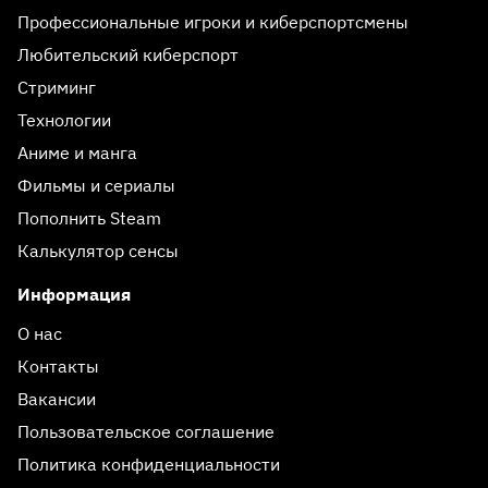
Профессиональные игроки и киберспортсмены
Любительский киберспорт
Стриминг
Технологии
Аниме и манга
Фильмы и сериалы
Пополнить Steam
Калькулятор сенсы
Информация
О нас
Контакты
Вакансии
Пользовательское соглашение
Политика конфиденциальности