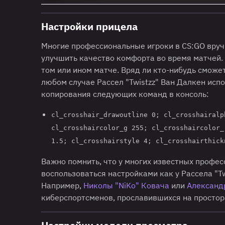
Настройки прицела
Многие профессиональные игроки в CS:GO вруч
улучшить качество комфорта во время матчей. 
том или ином матче. Вряд ли кто-нибудь сможе
любом случае Рассел "Twistzz" Ван Далкен исп
копирования следующих команд в консоль:
cl_crosshair_drawoutline 0; cl_crosshairalp
cl_crosshaircolor_g 255; cl_crosshaircolor_
1.5; cl_crosshairstyle 4; cl_crosshairthick
Важно помнить, что у многих известных профе
воспользоваться настройками как у Рассела "Tw
Например,
Николы "NiKo" Ковача
или
Александ
киберспортсменов, прославившихся на простор