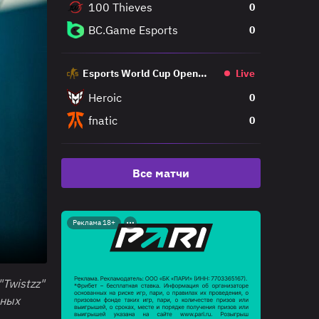
100 Thieves
0
BC.Game Esports
0
Esports World Cup Open
Live
Qualifier
Heroic
0
fnatic
0
Все матчи
Реклама 18+
"Twistzz"
вных