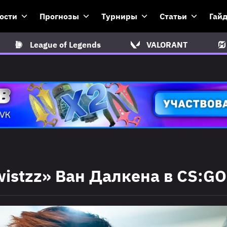
ости
Прогнозы
Турниры
Статьи
Гай
League of Legends
VALORANT
istzz» Ван Далкена в CS:GO