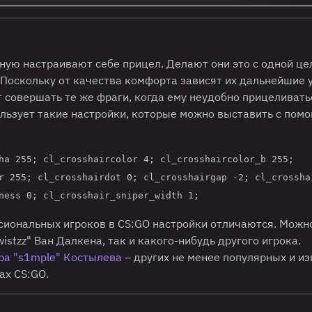
ную настраивают себе прицел. Делают они это с одной це
Поскольку от качества комфорта зависят их дальнейшие у
т совершать те же фраги, когда ему неудобно прицеливать
ользует такие настройки, которые можно выставить с пом
ha 255; cl_crosshaircolor 4; cl_crosshaircolor_b 255;
r 255; cl_crosshairdot 0; cl_crosshairgap -2; cl_crossha
ness 0; cl_crosshair_sniper_width 1;
ссиональных игроков в CS:GO настройки отличаются. Можн
istzz" Ван Далкена, так и какого-нибудь другого игрока.
ра "s1mple" Костылева
– других не менее популярных и и
ах CS:GO.