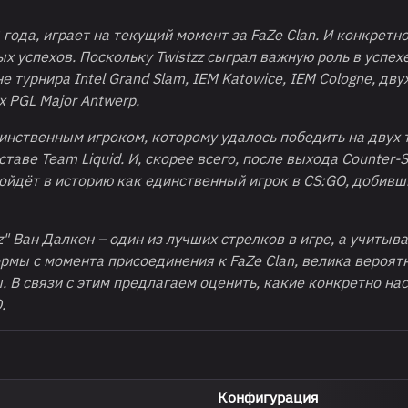
3 года, играет на текущий момент за
FaZe
Clan
. И конкретно
ых успехов. Поскольку
Twistzz
сыграл важную роль в успех
 турнира Intel Grand Slam, IEM Katowice, IEM Cologne, двух
х PGL Major Antwerp.
динственным игроком, которому удалось победить на двух 
оставе
Team
Liquid
. И, скорее всего, после выхода Counter-St
 войдёт в историю как единственный игрок в
CS
:
GO
, добивш
z" Ван Далкен – один из лучших стрелков в игре, а учитыва
рмы с момента присоединения к FaZe Clan, велика вероятн
. В связи с этим предлагаем оценить, какие конкретно на
.
Конфигурация