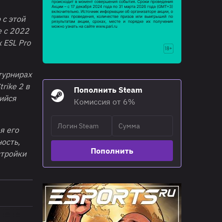
 с этой
е с 2022
 ESL Pro
турнирах
rike 2 в
Пополнить Steam
ийся
Комиссия от 6%
я его
ость,
Пополнить
стройки