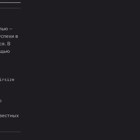
лью –
спехи в
ся. В
ощью
irsize
о
звестных