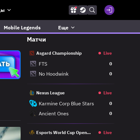
ды
Mobile Legends
Еще
Матчи
Asgard Championship
Live
FTS
0
No Hoodwink
0
Nexus League
Live
Karmine Corp Blue Stars
0
Ancient Ones
0
Esports World Cup Open
Live
Qualifier