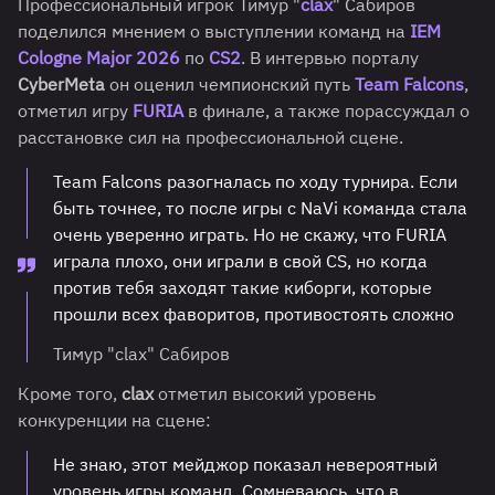
Профессиональный игрок Тимур "
clax
" Сабиров
поделился мнением о выступлении команд на
IEM
Cologne Major 2026
по
CS2
. В интервью порталу
CyberMeta
он оценил чемпионский путь
Team Falcons
,
отметил игру
FURIA
в финале, а также порассуждал о
расстановке сил на профессиональной сцене.
Team Falcons разогналась по ходу турнира. Если
быть точнее, то после игры с NaVi команда стала
очень уверенно играть. Но не скажу, что FURIA
играла плохо, они играли в свой CS, но когда
против тебя заходят такие киборги, которые
прошли всех фаворитов, противостоять сложно
Тимур "clax" Сабиров
Кроме того,
clax
отметил высокий уровень
конкуренции на сцене:
Не знаю, этот мейджор показал невероятный
уровень игры команд. Сомневаюсь, что в