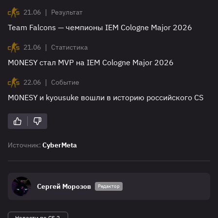
|
21.06
Результат
Team Falcons — чемпионы IEM Cologne Major 2026
|
21.06
Статистика
M0NESY стал MVP на IEM Cologne Major 2026
|
22.06
Событие
M0NESY и kyousuke вошли в историю российского CS
Источник:
CyberMeta
Сергей Морозов
Редактор
Новости по CS 2