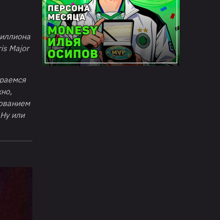
миллиона
is Major
араемся
но,
нованием
 Ну или