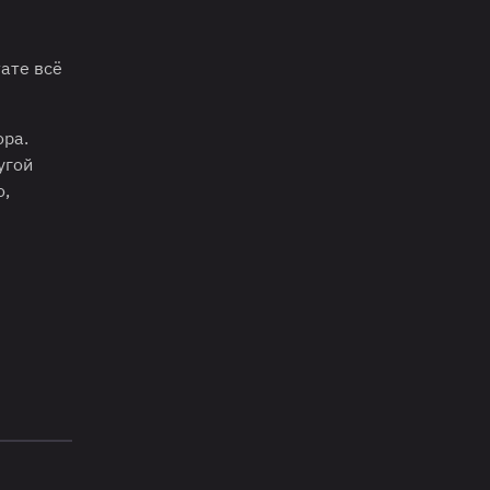
тате всё
ора.
угой
о,