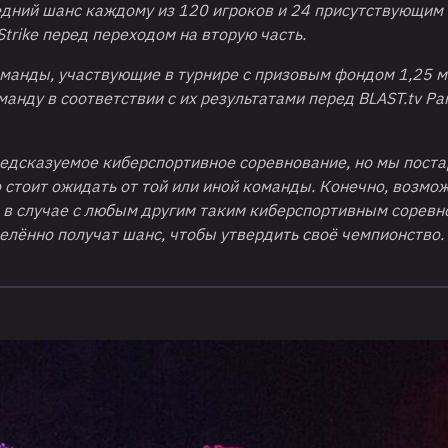
ледний шанс каждому из 120 игроков и 24 присутствующим
trike перед переходом на вторую часть.
оманды, участвующие в турнире с призовым фондом 1,25 
нду в соответствии с их результатами перед BLAST.tv Par
едсказуемое киберспортивное соревнование, но мы пост
о стоит ожидать от той или иной команды. Конечно, возмож
и в случае с любым другим таким киберспортивным сорев
лённо получат шанс, чтобы утвердить своё чемпионство.