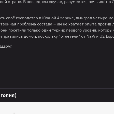
оей стране. В последнем случае, разумеется, речь идёт о 
ать своё господство в Южной Америке, выиграв четыре м
ственная проблема состава – им не хватает опыта против 
у они посетили только один турнир первого уровня, которы
 отправились домой, поскольку "отлетели" от NaVi и G2 Espo
азом:
нголия)