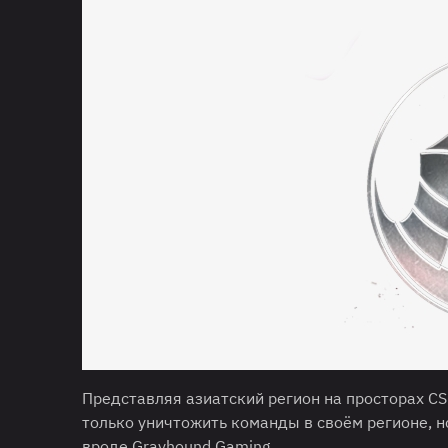
Представляя азиатский регион на просторах CS
только уничтожить команды в своём регионе, 
вроде Grayhound Gaming.