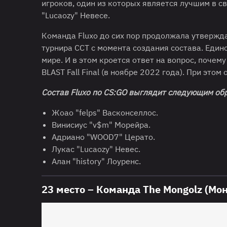
игроков, один из которых является лучшим в св
"Lucaozy" Невесе.
Команда Fluxo до сих пор продолжала утвержд
турнира CCT с момента создания состава. Един
мире. И в этом кроется ответ на вопрос, почем
BLAST Fall Final (в ноябре 2022 года). При этом
Состав
Fluxo
по
CS
:
GO
выглядит следующим обр
Жоао "felps" Васконселлос.
Винисиус "v$m" Морейра.
Адриано "WOOD7" Церато.
Лукас "Lucaozy" Невес.
Алан "history" Лоуренс.
23 место – Команда The Mongolz (Мо