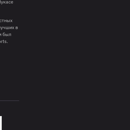
Лукасе
естных
лучших в
м был
rts.