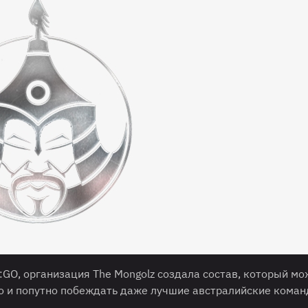
:GO, организация The Mongolz создала состав, который мо
но и попутно побеждать даже лучшие австралийские кома