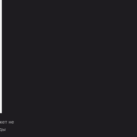
жет не
нды