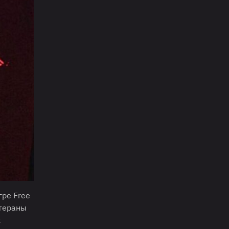
гре Free
етераны
х