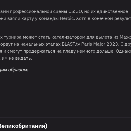
ками профессиональной сцены CS:GO, но их единственное
ни взяли карту у команды Heroic. Хотя в конечном резуль
х турнира может стать катализатором для вылета из Маж
орвут на начальных этапах BLAST.tv Paris Major 2023. С др
ся и смогут продержаться на плаву немного дольше. Однак
 им не видать.
им образом:
(Великобритания)