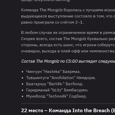
Команда The Mongolz боролась с лучшими игро
выдающееся выступление состояло в том, что о
равно проиграли со счётом 2–1.
В любом случае их ограниченное время в рамка
Скорее всего, состав The Mongolz буквально раз
стороны, всегда есть шанс, что игроки соберут
очевидно, выхода в плей-офф или чемпионства,
Состав
The
Mongolz
по
CS
:
GO
выглядит следующ
Чингуун "Hasteka" Баярмаа.
Тувшинтуги "Annihilation" Нямдорж.
Баатархуу "Bart4k-" Батболд.
Гаридманай "bLitz" Бямбасурен.
Мунхболд "Techno4k" Содбаяр.
22 место – Команда Into the Breach 