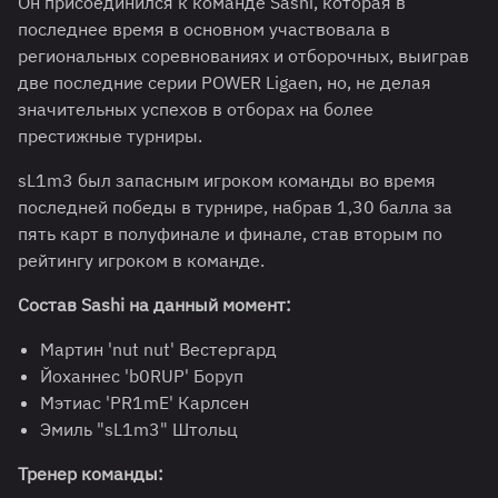
Он присоединился к команде Sashi, которая в
последнее время в основном участвовала в
региональных соревнованиях и отборочных, выиграв
две последние серии POWER Ligaen, но, не делая
значительных успехов в отборах на более
престижные турниры.
sL1m3 был запасным игроком команды во время
последней победы в турнире, набрав 1,30 балла за
пять карт в полуфинале и финале, став вторым по
рейтингу игроком в команде.
Состав Sashi на данный момент:
Мартин 'nut nut' Вестергард
Йоханнес 'b0RUP' Боруп
Мэтиас 'PR1mE' Карлсен
Эмиль "sL1m3" Штольц
Тренер команды: