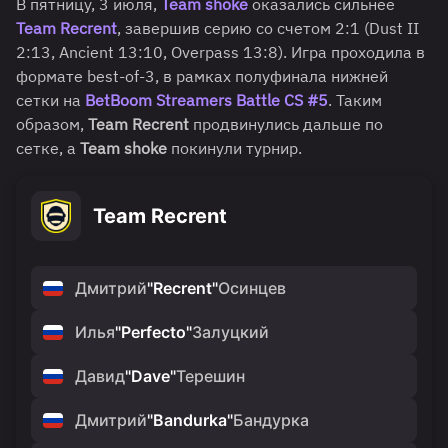
В пятницу, 3 июля,
Team shoke
оказались сильнее
Team Recrent
, завершив серию со счетом 2:1 (Dust II
2:13, Ancient 13:10, Overpass 13:8). Игра проходила в
формате best-of-3, в рамках полуфинала нижней
сетки на
BetBoom Streamers Battle CS #5
. Таким
образом,
Team Recrent
продвинулись дальше по
сетке, а
Team shoke
покинули турнир.
Team Recrent
Дмитрий
"
Recrent
"
Осинцев
Илья
"
Perfecto
"
Залуцкий
Давид
"
Dave
"
Терешин
Дмитрий
"
Bandurka
"
Бандурка