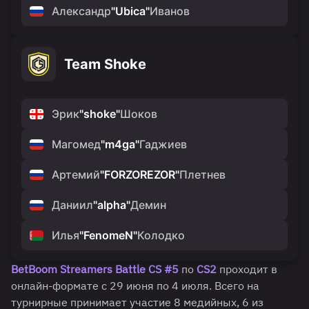
Александр
"
Ubica
"
Иванов
Team Shoke
Эрик
"
shoke
"
Шоков
Магомед
"
m4ga
"
Гаджиев
Артемий
"
FORZOREZOR
"
Плетнев
Даниил
"
alpha
"
Демин
Илья
"
FenomeN
"
Колодко
BetBoom Streamers Battle CS #5
по
CS2
проходит в
онлайн-формате с 29 июня по 4 июля. Всего на
турнирные принимает участие 8 медийных, 6 из