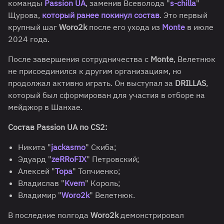
команды
Passion UA
, заменив Всеволода "
s-chilla
"
Щурова,
который ранее покинул состав
. Это первый
крупный шаг
Woro2k
после его ухода из
Monte
в июле
2024 года.
После завершения сотрудничества с
Monte
, Велетнюк
не присоединился к другим организациям, но
продолжал активно играть. Он выступал за
DRILLAS
,
который был сформирован для участия в отборе на
мейджор в Шанхае.
Состав Passion UA по CS2:
Никита "
jackasmo
" Скиба;
Эдуард "
zeRRoFIX
" Петровский;
Алексей "
Topa
" Топчиенко;
Владислав "
Kvem
" Король;
Владимир "
Woro2k
" Велетнюк.
В последние полгода
Woro2k
демонстрировал