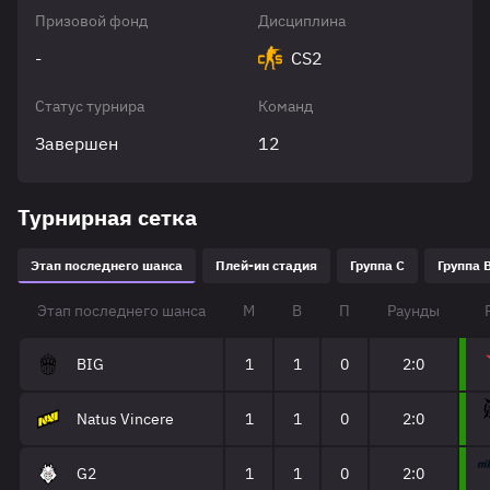
Призовой фонд
Дисциплина
-
CS2
Статус турнира
Команд
Завершен
12
Турнирная сетка
Этап последнего шанса
Плей-ин стадия
Группа C
Группа 
Этап последнего шанса
М
В
П
Раунды
BIG
1
1
0
2:0
Natus Vincere
1
1
0
2:0
G2
1
1
0
2:0