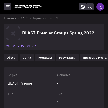
Главная
CS 2
Турниры по CS 2
BLAST Premier Groups Spring 2022
28.01 - 07.02.22
Обзор
Сетка
Команды
Результаты
Призовые места
Серия
Локация
BLAST Premier
-
Тип
Тир
-
S