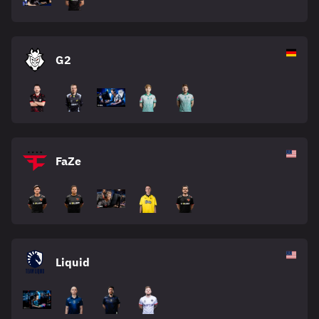
G2
FaZe
Liquid