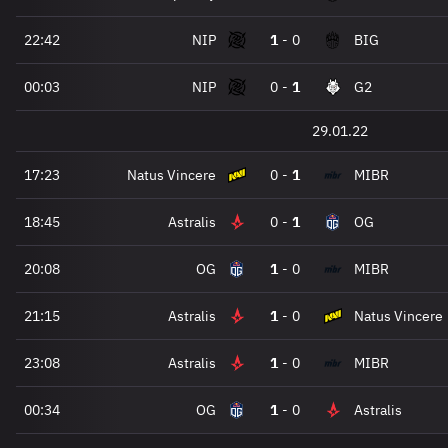
22:42
NIP
1
-
0
BIG
00:03
NIP
0
-
1
G2
29.01.22
17:23
Natus Vincere
0
-
1
MIBR
18:45
Astralis
0
-
1
OG
20:08
OG
1
-
0
MIBR
21:15
Astralis
1
-
0
Natus Vincere
23:08
Astralis
1
-
0
MIBR
00:34
OG
1
-
0
Astralis