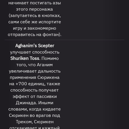
начинает постигать азы
этого персонажа
(запутаетесь в кнопках,
сами себе же испортите
игру и закономерно
отправитесь на фонтан).
Aghanim's Scepter
улучшает способность
Shuriken Toss
. Помимо
того, что Аганим
увеличивает дальность
применения Сюрикена
на +700 единиц, также
способность получает
эффект от пассивки
Джинада. Иными
словами, когда кидаете
Сюрикен во врагов под
Треком, Сюрикен
отскакивает и каждый