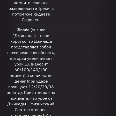
помните: сначала
развешиваете Треки, а
потом уже кидаете
Сюрикен.
Jinada
(она же
"Джинада") – если
коротко, то Джинада
представляет собой
пассивную способность,
которая увеличивает
урон БХ (наносит
60/100/140/180
единиц) и количество
денег (при ударе
похищает 12/20/28/36
золота). При этом важно
понимать, что урон от
Джинады – физический.
Соответственно,
проходит через БКБ