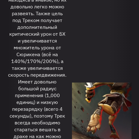
довольно легко можно
развеять. Также цель
под Треком получает
дополнительный
критический урон от БХ
и увеличивается
множитель урона от
Сюрикена (всё на
140%/170%/200%), а
также увеличивается
скорость передвижения.
Имеет довольно
большой радиус
применения (1,000
единиц) и низкую
перезарядку (всего 4
секунды), поэтому Трек
всегда необходимо
стараться вешать в
драке на как можно