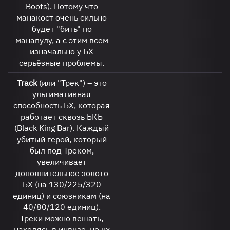
Boots). Потому что
манакост очень сильно
будет "бить" по
манапулу, а с этим всем
изначально у БХ
серьёзные проблемы.
Track
(или "Трек") – это
ультимативная
способность БХ, которая
работает сквозь БКБ
(Black King Bar). Каждый
убитый герой, который
был под Треком,
увеличивает
дополнительное золото
БХ (на 130/225/320
единиц) и союзникам (на
40/80/120 единиц).
Треки можно вешать,
находясь в инвизе, но их