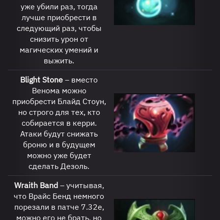
уже убили раз, тогда
лучше приобрести в
следующий раз, чтобы
снизить урон от
магических умений и
выжить.
Blight Stone
– вместо
Венома можно
приобрести Блайд Стоун,
но строго для тех, кто
собирается в керри.
Атаки будут снижать
броню и в будущем
можно уже будет
сделать Дезоль.
Wraith
Band
– учитывая,
что Врайс Бенд немного
порезали в патче 7.32е,
можно его не брать, но