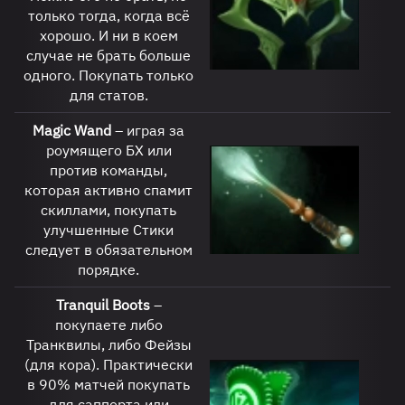
только тогда, когда всё
хорошо. И ни в коем
случае не брать больше
одного. Покупать только
для статов.
Magic
Wand
– играя за
роумящего БХ или
против команды,
которая активно спамит
скиллами, покупать
улучшенные Стики
следует в обязательном
порядке.
Tranquil Boots
–
покупаете либо
Транквилы, либо Фейзы
(для кора). Практически
в 90% матчей покупать
для саппорта или