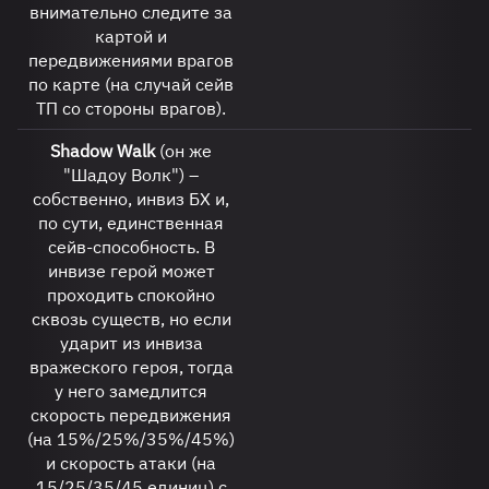
внимательно следите за
картой и
передвижениями врагов
по карте (на случай сейв
ТП со стороны врагов).
Shadow Walk
(он же
"Шадоу Волк") –
собственно, инвиз БХ и,
по сути, единственная
сейв-способность. В
инвизе герой может
проходить спокойно
сквозь существ, но если
ударит из инвиза
вражеского героя, тогда
у него замедлится
скорость передвижения
(на 15%/25%/35%/45%)
и скорость атаки (на
15/25/35/45 единиц) с