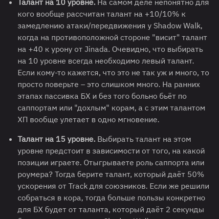
Талант на 10 уровне.
На самом деле непонятно для
кого вообще рассчитан талант на +10/10% к
замедлению атаки/передвижения у Shadow Walk,
когда на противоположной стороне "висит" талант
на +40 к урону от Jinada. Очевидно, что выбирать
на 10 уровне всегда необходимо левый талант.
Если кому-то кажется, что это не так уж и много, то
просто поверьте – это слишком много. На ранних
этапах пассивка БХ и без того больно бьёт по
саппортам или "дохлым" корам, а с этим талантом
ХП вообще улетает в одно мгновение.
Талант на 15 уровне.
Выбирать талант на этом
уровне предстоит в зависимости от того, на какой
позиции играете. Отыгрываете роль саппорта или
роумера? Тогда берите талант, который даёт 50%
ускорения от Track для союзников. Если же решили
собраться в кора, тогда больше пользы конкретно
для БХ будет от таланта, который даёт 2 секунды