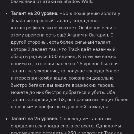
безмолвия от атаки из Shadow Walk.
Талант на 20 уровне.
+50 к похищению золота у
Jinada интересный талант, когда денег
катастрофически не хватает. Особенно если к
этому времени есть ещё Аганим и Октарин. С
другой стороны, есть более сильный талант,
который делает так, что Track даёт наземный
обзор в радиусе 600 единиц. К тому же важно
понимать, что если ранее на 15 уровне был взят
талант на ускорение, то получается куда более
интересная комбинация: союзники довольно
быстро бегают, вы видите вражеских героев,
можете до них быстро добраться и убить. Оба
таланты хороши для БХ, но правый выглядит более
полезным и профитным для всей команды.
Талант на 25 уровне.
С последним талантом
определиться иногда сложнее всего. Однако мы
рекомендуем оставить +250 к золоту от Track до