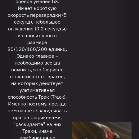
боевое умение БХ.
Имеет короткую
скорость перезарядки (5
секунд), небольшое
оглушение (0,2 секунды)
и наносит урон в
размере
80/120/160/200 единиц.
Однако главное –
необходимо всегда
помнить, что Сюрикен
отскакивает от врагов,
на которых действует
ультимативная
способность Трек (Track).
Именно поэтому, прежде
чем начнёте закидывать
врагов Сюрикенами,
"раскидайте" на них
Треки, иначе
комбинация не