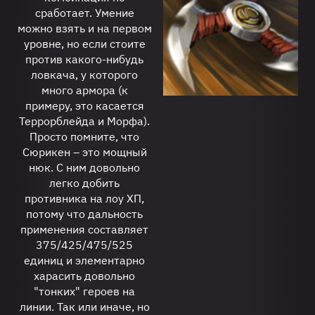
сработает. Умение
можно взять и на первом
уровне, но если стоите
против какого-нибудь
ловкача, у которого
много армора (к
примеру, это касается
Террорблейда и Морфа).
Просто помните, что
Сюрикен – это мощный
нюк. С ним довольно
легко добить
противника на лоу ХП,
потому что дальность
применения составляет
375/425/475/525
единиц и элементарно
харасить довольно
"тонких" героев на
линии. Так или иначе, но