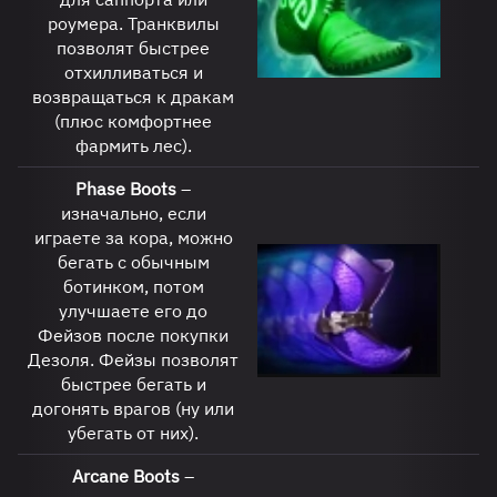
роумера. Транквилы
позволят быстрее
отхилливаться и
возвращаться к дракам
(плюс комфортнее
фармить лес).
Phase
Boots
–
изначально, если
играете за кора, можно
бегать с обычным
ботинком, потом
улучшаете его до
Фейзов после покупки
Дезоля. Фейзы позволят
быстрее бегать и
догонять врагов (ну или
убегать от них).
Arcane
Boots
–