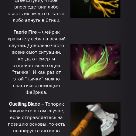
(две штуки), чтобы
впоследствии либо
съесть их вместе с Танго,
либо апнуть в Стики.
Faerie Fire
– Фейрик
храните у себя на всякий
случай. Довольно часто
возникают ситуации,
когда от смерти
отделяет всего одна
"тычка". И как раз от
этой "тычки" можно
спастись с помощью
Фейрика.
Quelling
Blade
– Топорик
покупаете в том случае,
если отправляетесь на
позицию основы, то есть
планируете активно