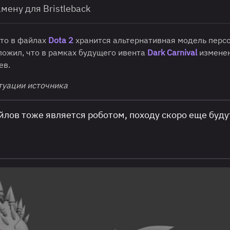
мену для Bristleback
что в файлах
Dota 2
хранится альтернативная модель перс
оложил, что в рамках будущего ивента
Dark Carnival
измене
ев.
туации источника
йлов тоже является роботом, походу скоро еще буду