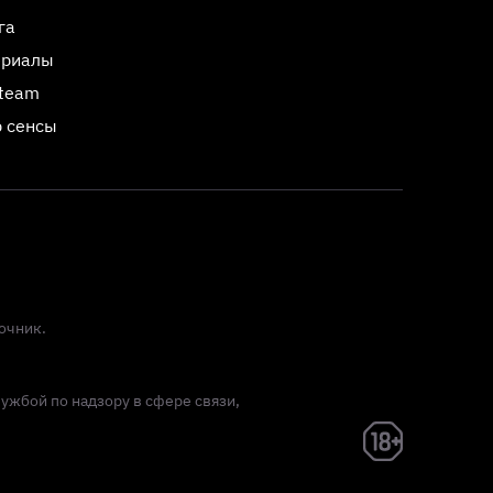
га
ериалы
Steam
 сенсы
очник.
лужбой по надзору в сфере связи,