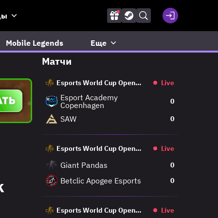
ды
Mobile Legends
Еще
Матчи
Esports World Cup Open
Live
Qualifier
Esport Academy
0
Copenhagen
SAW
0
Esports World Cup Open
Live
Qualifier
Giant Pandas
0
Betclic Apogee Esports
k
0
Esports World Cup Open
Live