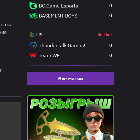
Qualifier
BC.Game Esports
0
BASEMENT BOYS
0
онажа
ния
LPL
Live
ThunderTalk Gaming
0
Team WE
0
т
Все матчи