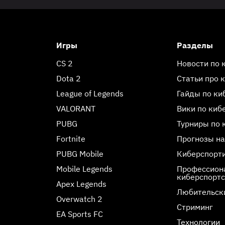
Игры
Разделы
CS 2
Новости по 
Dota 2
Статьи про 
League of Legends
Гайды по ки
VALORANT
Вики по киб
PUBG
Турниры по 
Fortnite
Прогнозы на
PUBG Mobile
Киберспорт
Mobile Legends
Профессиона
киберспорт
Apex Legends
Любительск
Overwatch 2
Стриминг
EA Sports FC
Технологии