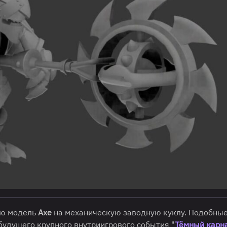
ю модель
Axe
на механическую заводную куклу. Подобны
будущего крупного внутриигрового события "
Тёмный карн