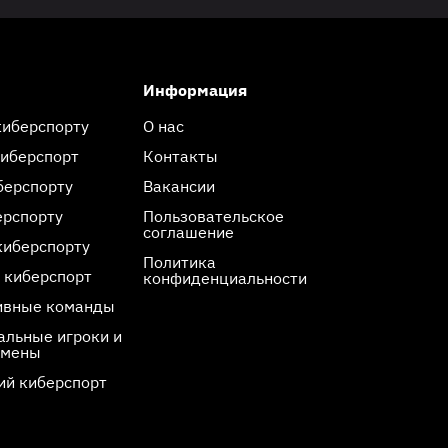
Информация
киберспорту
О нас
киберспорт
Контакты
берспорту
Вакансии
ерспорту
Пользовательское
соглашение
киберспорту
Политика
 киберспорт
конфиденциальности
ивные команды
льные игроки и
смены
ий киберспорт