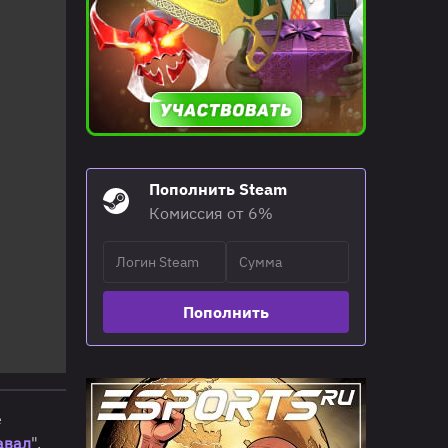
Пополнить Steam
Комиссия от 6%
Пополнить
е
авал
".