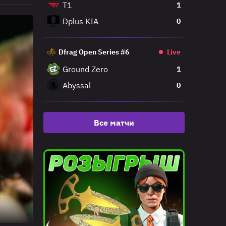
T1
1
Dplus KIA
0
Dfrag Open Series #6
Live
Ground Zero
1
Abyssal
0
Все матчи