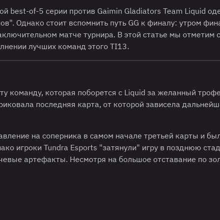
й best-of-5 серии против Gaimin Gladiators Team Liquid о
ов". Однако стоит вспомнить путь GG к финалу: утром фин
 заключительном матче турнира. В этой статье мы отметим
лнении лучших команд этого TI13.
у команду, которая поборется с Liquid за желанный трофе
риковала последняя карта, от которой зависела дальней
авление на соперника в самом начале третьей карты и бы
ако игроки Tundra Esports "затянули" игру в позднюю ста
чевые артефакты. Несмотря на большое отставание по зол