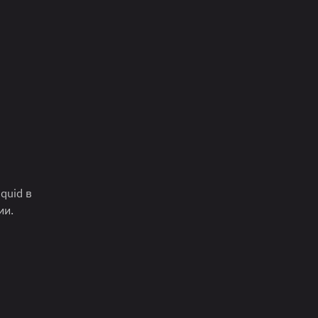
quid в
ии.