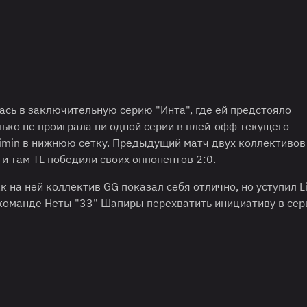
ась в заключительную серию "Инта", где ей предстояло
олько не проиграла ни одной серии в плей-офф текущего
imin в нижнюю сетку. Предыдущий матч двух коллективов
и там TL победили своих оппонентов 2:0.
 на ней коллектив GG показал себя отлично, но уступил Li
оманде Неты "33" Шапиры перехватить инициативу в сер