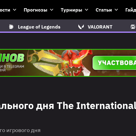
ости
Прогнозы
Турниры
Статьи
Гай
League of Legends
VALORANT
ного дня The Internationa
его игрового дня