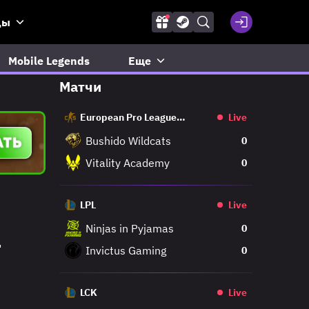
ды
Mobile Legends
Еще
Матчи
European Pro League
Live
Regular
Bushido Wildcats
0
Vitality Academy
0
LPL
Live
Ninjas in Pyjamas
0
l
Invictus Gaming
0
LCK
Live