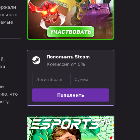
держали
ального
 самые
Пополнить Steam
й.
Комиссия от 6%
шая
ли
дию, что
Пополнить
оту,