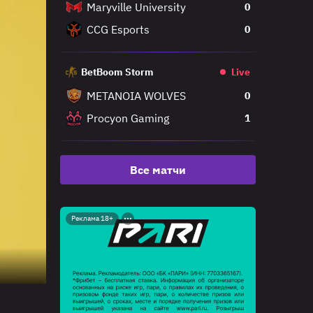
Maryville University
0
CCG Esports
0
BetBoom Storm
Live
METANOIA WOLVES
0
Procyon Gaming
1
Все матчи
Реклама 18+