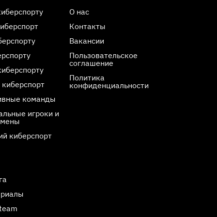
киберспорту
О нас
киберспорт
Контакты
берспорту
Вакансии
ерспорту
Пользовательское
соглашение
киберспорту
Политика
 киберспорт
конфиденциальности
ивные команды
льные игроки и
смены
ий киберспорт
га
ериалы
Steam