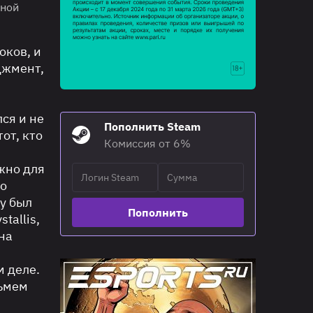
ьной
оков, и
джмент,
ся и не
Пополнить Steam
от, кто
Комиссия от 6%
ажно для
но
ey был
Пополнить
tallis,
 на
м деле.
зьмем