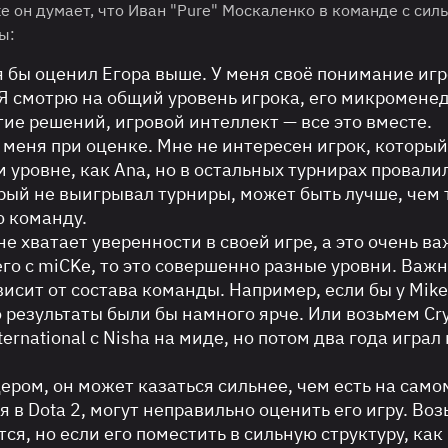
е он думает, что Иван "Pure" Москаленко в команде с сил
ы:
о я бы оценил Егора выше. У меня своё понимание игр
 Я смотрю на общий уровень игрока, его микромене
ие решений, игровой интеллект — все это вместе.
меня при оценке. Мне не интересен игрок, который
 уровне, как Ana, но в остальных турнирах провалил
рый не выигрывал турниры, может быть лучше, чем т
ю команду.
не хватает уверенности в своей игре, а это очень в
его с miCKe, то это совершенно разные уровни. Важ
висит от состава команды. Например, если бы у Mik
 результаты были бы намного ярче. Или возьмем Crys
ernational с Nisha на миде, но потом два года играл
ером, он может казаться сильнее, чем есть на само
 в Dota 2, могут неправильно оценить его игру. Во
ся, но если его поместить в сильную структуру, как