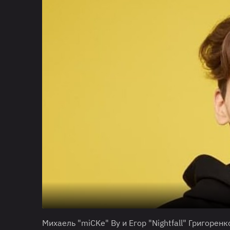
Михаель "miCKe" Ву и Егор "Nightfall" Григорен