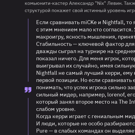
комьюнити-кастер Александр "Nix" Левин. Такж
структурой покажет свой истинный уровень игр
Если сравнивать miCKe и Nightfall, т
с этим мнением мало кто согласится.
макроигру, ясность мышления, принят
Стабильность — ключевой фактор для 
дважды сыграл на турнире на среднем
показал ничего. Для меня игрок, кото
выигрывал их случайно, имея сильну
Nightfall не самый лучший керри, ему 
первой позиции. Но если сравнивать 
понимать, что успех игрока сильно за
сильный мидер, например, lorenof, его
который занял второе место на The Int
слабом уровне.
Когда керри играет с гениальным мид
И люди, которые не особо разбираются
Pure — в слабых командах он выделяет