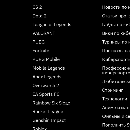
CS 2
Новости по 
Dota 2
Статьи про 
League of Legends
Гайды по ки
VALORANT
Вики по киб
PUBG
Турниры по 
Fortnite
Прогнозы на
PUBG Mobile
Киберспорт
Mobile Legends
Профессиона
киберспорт
Apex Legends
Любительск
Overwatch 2
Стриминг
EA Sports FC
Технологии
Rainbow Six Siege
Аниме и ман
Rocket League
Фильмы и с
Genshin Impact
Пополнить 
Roblox