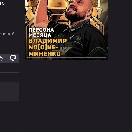
то
изовой