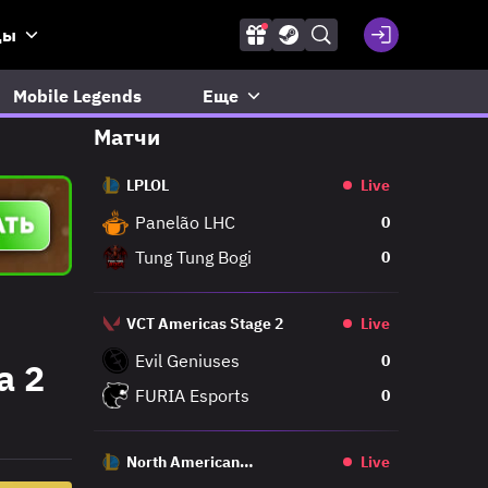
ды
Mobile Legends
Еще
Матчи
LPLOL
Live
Panelão LHC
0
Tung Tung Bogi
0
VCT Americas Stage 2
Live
Evil Geniuses
0
a 2
FURIA Esports
0
North American
Live
Challengers League