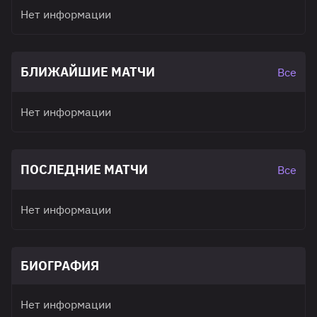
Нет информации
БЛИЖАЙШИЕ МАТЧИ
Все
Нет информации
ПОСЛЕДНИЕ МАТЧИ
Все
Нет информации
БИОГРАФИЯ
Нет информации