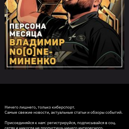
Ничего лишнего, только киберспорт.
Самые свежие новости, актуальные статьи и обзоры событий.
Присоединяйся к нам: регистрируйся, подписывайся в соц.
сетях и никогда не пропустишь ничего интересного.