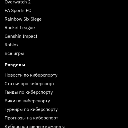
Overwatch 2
EA Sports FC
Rainbow Six Siege
Rocket League
Genshin Impact
Roblox
Все игры
Разделы
Новости по киберспорту
Статьи про киберспорт
Гайды по киберспорту
Вики по киберспорту
Турниры по киберспорту
Прогнозы на киберспорт
Киберспортивные команды