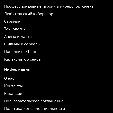
Профессиональные игроки и киберспортсмены
Любительский киберспорт
Стриминг
Технологии
Аниме и манга
Фильмы и сериалы
Пополнить Steam
Калькулятор сенсы
Информация
О нас
Контакты
Вакансии
Пользовательское соглашение
Политика конфиденциальности