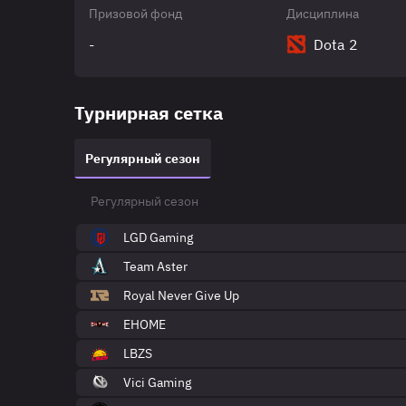
Призовой фонд
Дисциплина
-
Dota 2
Турнирная сетка
Регулярный сезон
Регулярный сезон
LGD Gaming
Team Aster
Royal Never Give Up
EHOME
LBZS
Vici Gaming