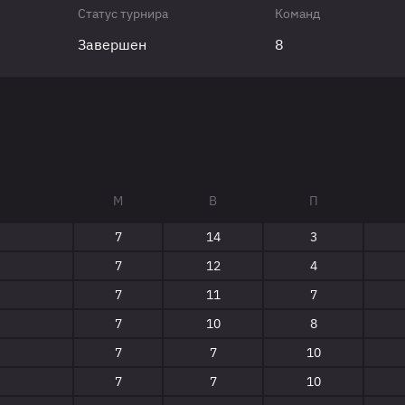
Статус турнира
Команд
Завершен
8
М
В
П
7
14
3
7
12
4
7
11
7
7
10
8
7
7
10
7
7
10