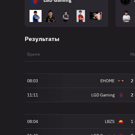
LGD Gaming
Результаты
Время
М
08:03
EHOME
2
11:11
LGD Gaming
2
08:04
LBZS
1