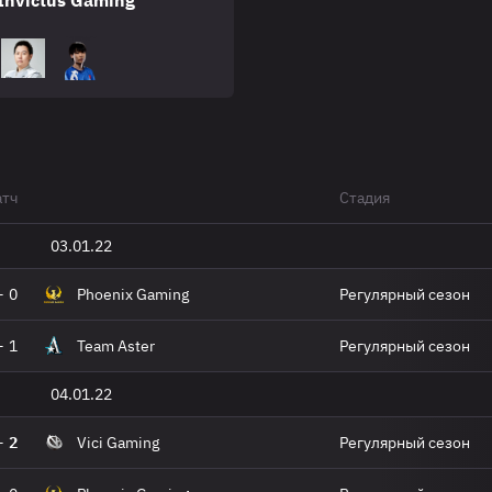
Invictus Gaming
атч
Стадия
03.01.22
-
0
Phoenix Gaming
Регулярный сезон
-
1
Team Aster
Регулярный сезон
04.01.22
-
2
Vici Gaming
Регулярный сезон