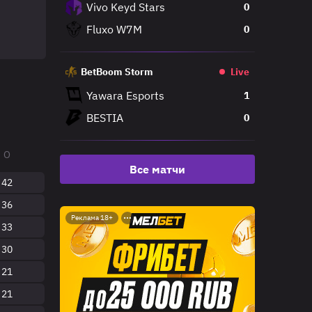
Vivo Keyd Stars
0
Fluxo W7M
0
BetBoom Storm
Live
Yawara Esports
1
BESTIA
0
О
Все матчи
42
36
Реклама 18+
33
30
21
21