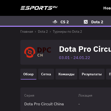
Нов
CS 2
Dota 2
Главная
Dota 2
Турниры по Dota 2
Dota Pro Circu
03.01 - 24.01.22
Обзор
Сетка
Команды
Результаты
Серия
Локация
Dota Pro Circuit China
-