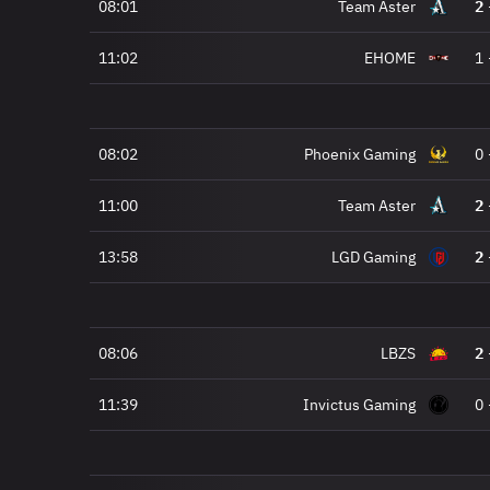
08:01
Team Aster
2
11:02
EHOME
1
08:02
Phoenix Gaming
0
11:00
Team Aster
2
13:58
LGD Gaming
2
08:06
LBZS
2
11:39
Invictus Gaming
0