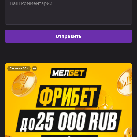
Отправить
Реклама 18+