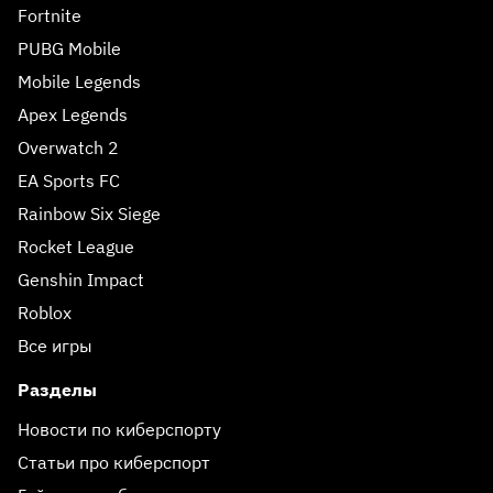
Fortnite
PUBG Mobile
Mobile Legends
Apex Legends
Overwatch 2
EA Sports FC
Rainbow Six Siege
Rocket League
Genshin Impact
Roblox
Все игры
Разделы
Новости по киберспорту
Статьи про киберспорт