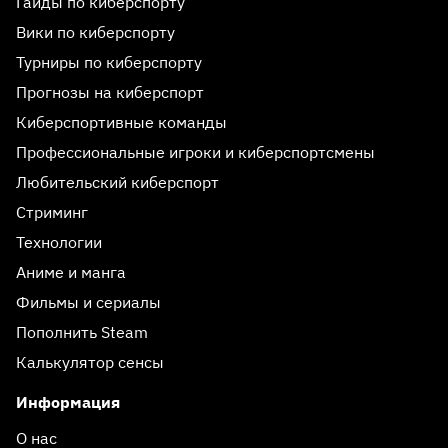
Гайды по киберспорту
Вики по киберспорту
Турниры по киберспорту
Прогнозы на киберспорт
Киберспортивные команды
Профессиональные игроки и киберспортсмены
Любительский киберспорт
Стриминг
Технологии
Аниме и манга
Фильмы и сериалы
Пополнить Steam
Калькулятор сенсы
Информация
О нас