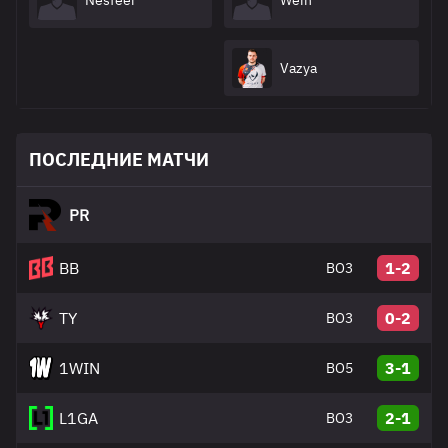
Nesfeer
Wein
Vazya
ПОСЛЕДНИЕ МАТЧИ
PR
BB
1-2
BO3
TY
0-2
BO3
1WIN
3-1
BO5
L1GA
2-1
BO3