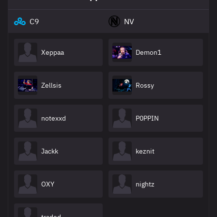
C9
NV
Xeppaa
Demon1
Zellsis
Rossy
notexxd
P0PPIN
Jackk
keznit
OXY
nightz