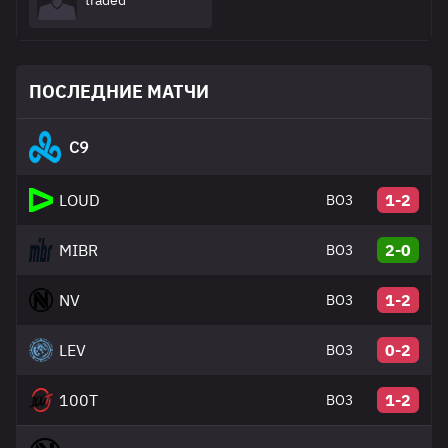
traded
ПОСЛЕДНИЕ МАТЧИ
C9
LOUD
1-2
BO3
MIBR
2-0
BO3
NV
1-2
BO3
LEV
0-2
BO3
100T
1-2
BO3