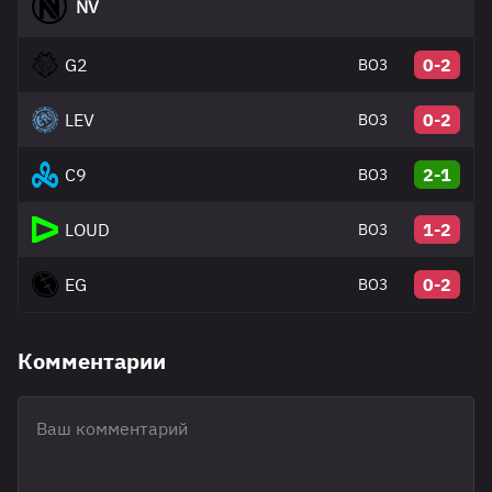
NV
G2
0-2
BO3
LEV
0-2
BO3
C9
2-1
BO3
LOUD
1-2
BO3
EG
0-2
BO3
Комментарии