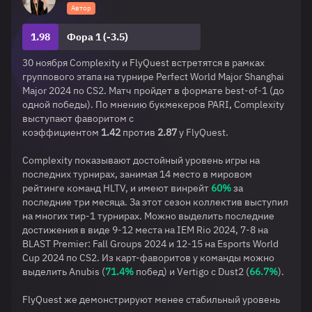
Автор
1.98
Фора 1 (-3.5)
30 ноября Complexity и FlyQuest встретятся в рамках
группового этапа на турнире Perfect World Major Shanghai
Major 2024 по CS2. Матч пройдет в формате best-of-1 (до
одной победы). По мнению букмекеров PARI, Complexity
выступают фаворитом с
коэффициентом
1.42
против
2.87
у FlyQuest.
Complexity показывают достойный уровень игры на
последних турнирах, занимая 14 место в мировом
рейтинге команд HLTV, и имеют винрейт
60%
за
последние три месяца. За этот сезон коллектив выступил
на многих тир-1 турнирах. Можно выделить последние
достижения в виде 9-12 места на IEM Rio 2024, 7-8 на
BLAST Premier: Fall Groups 2024 и 12-15 на Esports World
Cup 2024 по CS2. Из карт-фаворитов у команды можно
выделить Anubis (
71.4%
побед) и Vertigo с Dust2 (
66.7%
).
FlyQuest же демонстрируют менее стабильный уровень