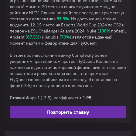
игры, по сравнению со своими оппонентами, занимая на
данный момент 20 место в списке лучших команд по
рейтингу HLTV. Однако винрейт за последние три месяца
составил у коллектива
83.3%
. Из достижений можно
выделить 12-15 место на Esports World Cup 2024 по CS2 и
первое на ESL Challenger Atlanta 2024. Nuke (
100%
побед),
Ancient (
87.5%
) и Anubis (
70%
) являются на данный
момент картами-фаворитами для FlyQuest.
В этом противостоянии я вижу Complexity более
уверенным противником против FlyQuest. Коллектив
находится в достаточно хорошей форме, имеют неплохие
показатели и результаты за сезон, в то время как
FlyQuest менее стабильны в этом году. Я поставлю на
фору (-3.5) в пользу первого коллектива.
Ставка:
Фора 1 (-3.5), коэффициент
1.98
Повторить ставку