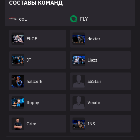
СОСТАВЫ КОМАНД
coL
FLY
EliGE
dexter
JT
Liazz
hallzerk
aliStair
floppy
Vexite
Grim
INS