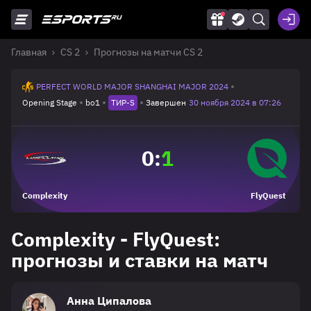
Главная
CS 2
Прогнозы на матчи CS 2
PERFECT WORLD MAJOR SHANGHAI MAJOR 2024
Opening Stage
bo1
ТИР-S
Завершен
30 ноября 2024 в 07:26
0
:
1
Complexity
FlyQuest
Complexity - FlyQuest:
прогнозы и ставки на матч
Анна Ципалова