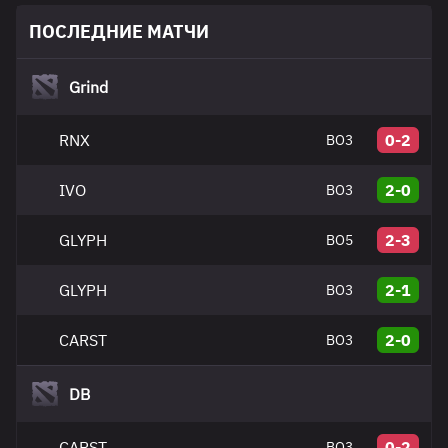
ПОСЛЕДНИЕ МАТЧИ
Grind
RNX
0-2
BO3
IVO
2-0
BO3
GLYPH
2-3
BO5
GLYPH
2-1
BO3
CARST
2-0
BO3
DB
CARST
0-2
BO3