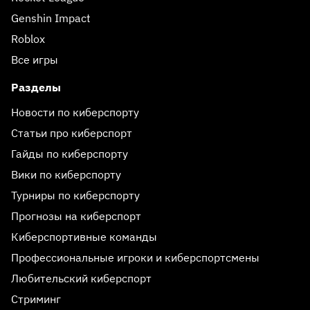
Genshin Impact
Roblox
Все игры
Разделы
Новости по киберспорту
Статьи про киберспорт
Гайды по киберспорту
Вики по киберспорту
Турниры по киберспорту
Прогнозы на киберспорт
Киберспортивные команды
Профессиональные игроки и киберспортсмены
Любительский киберспорт
Стриминг