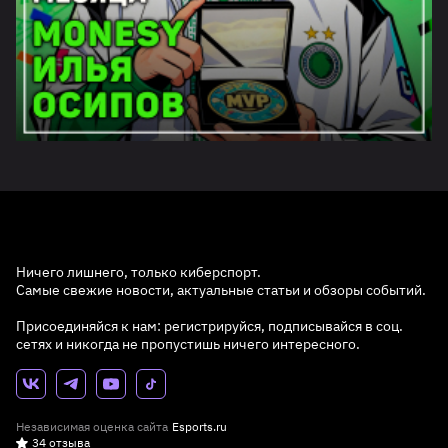
Ничего лишнего, только киберспорт.
Самые свежие новости, актуальные статьи и обзоры событий.
Присоединяйся к нам: регистрируйся, подписывайся в соц.
сетях и никогда не пропустишь ничего интересного.
Независимая оценка сайта
Esports.ru
34 отзыва