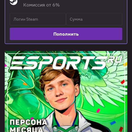
Комиссия от 6%
Пополнить