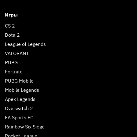
Игры
CS 2
Dota 2
League of Legends
VALORANT
PUBG
Fortnite
PUBG Mobile
Mobile Legends
Apex Legends
Overwatch 2
EA Sports FC
Rainbow Six Siege
Rocket League