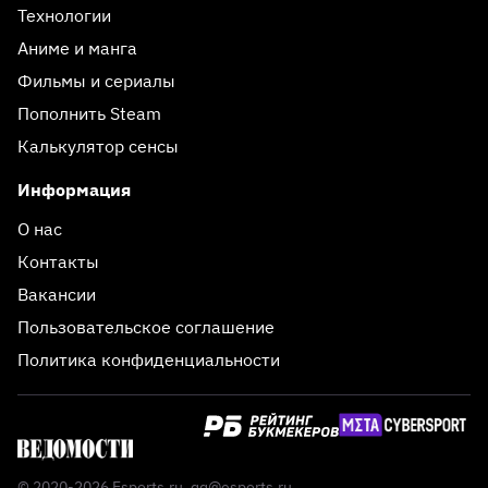
Технологии
Аниме и манга
Фильмы и сериалы
Пополнить Steam
Калькулятор сенсы
Информация
О нас
Контакты
Вакансии
Пользовательское соглашение
Политика конфиденциальности
© 2020-2026 Esports.ru,
qq@esports.ru