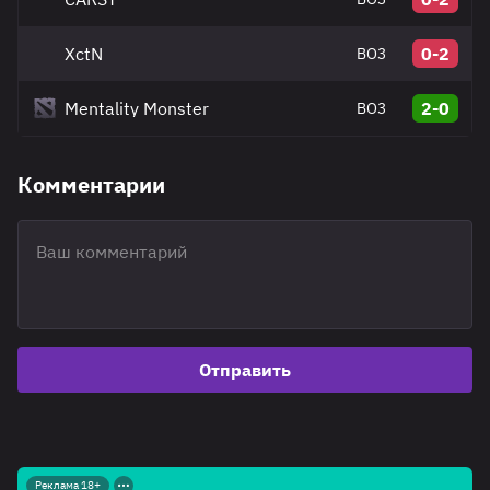
XctN
0-2
BO3
Mentality Monster
2-0
BO3
Комментарии
Отправить
Реклама 18+