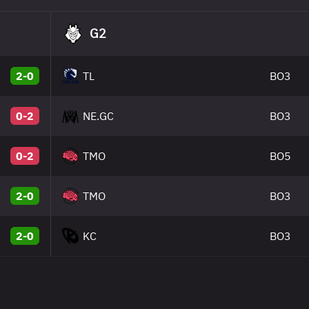
G2
2-0
TL
BO3
0-2
NE.GC
BO3
0-2
TMO
BO5
2-0
TMO
BO3
2-0
KC
BO3