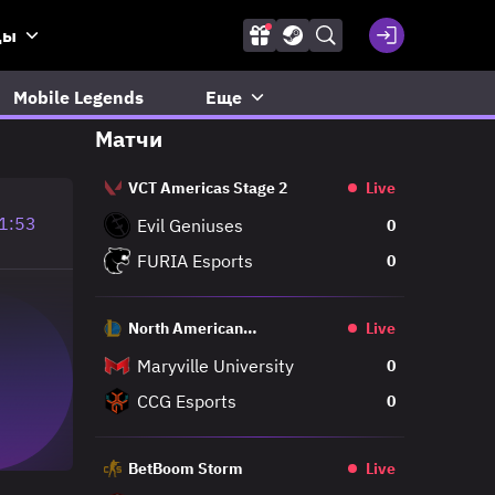
ды
Mobile Legends
Еще
Матчи
VCT Americas Stage 2
Live
1:53
Evil Geniuses
0
FURIA Esports
0
North American
Live
Challengers League
Maryville University
0
CCG Esports
0
BetBoom Storm
Live