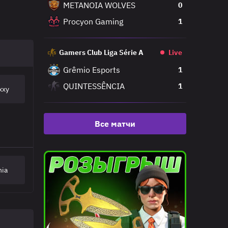
METANOIA WOLVES
0
Procyon Gaming
1
Gamers Club Liga Série A
Live
Grêmio Esports
1
QUINTESSÊNCIA
1
xxy
Все матчи
nia