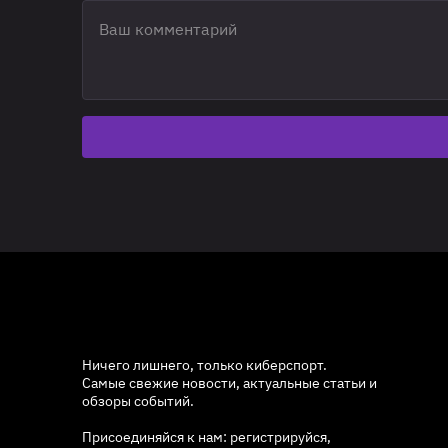
Ничего лишнего, только киберспорт.
Самые свежие новости, актуальные статьи и
обзоры событий.
Присоединяйся к нам: регистрируйся,