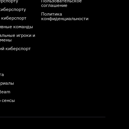
ерспорту
Пользовательское
соглашение
киберспорту
Политика
 киберспорт
конфиденциальности
ивные команды
льные игроки и
смены
ий киберспорт
га
ериалы
Steam
 сенсы