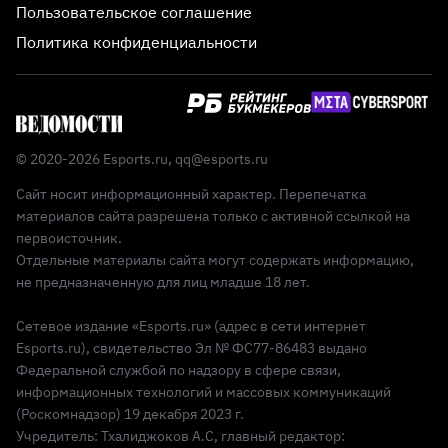
Пользовательское соглашение
Политика конфиденциальности
© 2020-2026 Esports.ru,
qq@esports.ru
Сайт носит информационный характер. Перепечатка
материалов сайта разрешена только с активной ссылкой на
первоисточник.
Отдельные материалы сайта могут содержать информацию,
не предназначенную для лиц младше 18 лет.
Сетевое издание «Esports.ru» (адрес в сети интернет
Esports.ru), свидетельство Эл № ФС77-86483 выдано
Федеральной службой по надзору в сфере связи,
информационных технологий и массовых коммуникаций
(Роскомнадзор) 19 декабря 2023 г.
Учредитель: Тхалиджоков А.С, главный редактор: