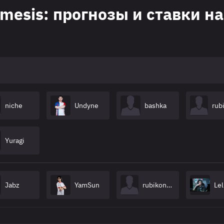
Nemesis: прогнозы и ставки на
niche
Undyne
bashka
Yuragi
Jabz
YamSun
rubikon155
Lel