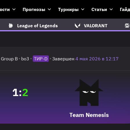
ости
Прогнозы
Турниры
Статьи
Гай
League of Legends
VALORANT
Group B
bo3
ТИР-D
Завершен
4 мая 2026 в 12:17
1
:
2
Team Nemesis