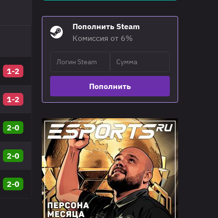
Пополнить Steam
Комиссия от 6%
1-2
Пополнить
1-2
2-0
2-0
2-0