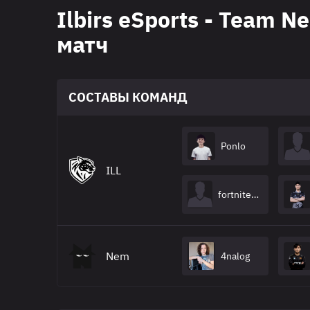
Ilbirs eSports - Team 
матч
СОСТАВЫ КОМАНД
Ponlo
ILL
fortniteMan
Nem
4nalog