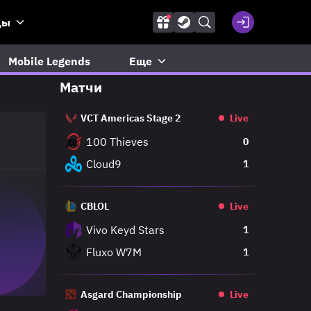
ды
Mobile Legends
Еще
Матчи
VCT Americas Stage 2
Live
100 Thieves
0
Cloud9
1
CBLOL
Live
Vivo Keyd Stars
1
Fluxo W7M
1
Asgard Championship
Live