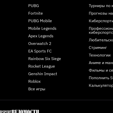
PUBG
Турниры по 
Fortnite
Прогнозы на
PUBG Mobile
Киберспорт
Mobile Legends
Профессиона
киберспорт
Apex Legends
Любительск
Overwatch 2
Стриминг
EA Sports FC
Технологии
Rainbow Six Siege
Аниме и ман
Rocket League
Фильмы и с
Genshin Impact
Пополнить 
Roblox
Калькулятор
Все игры