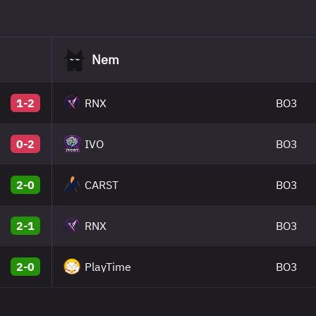
Nem
1-2
RNX
BO3
0-2
IVO
BO3
2-0
CARST
BO3
2-1
RNX
BO3
2-0
PlayTime
BO3