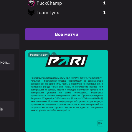
PuckChamp
1
Team Lynx
1
Все матчи
Реклама 18+
rubikon155
is