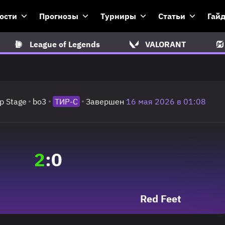
ости
Прогнозы
Турниры
Статьи
Гай
League of Legends
VALORANT
p Stage
bo3
ТИР-C
Завершен
16 мая 2026 в 01:08
2
:
0
Red Feet