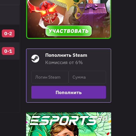
0-2
0-1
Пополнить Steam
Комиссия от 6%
Пополнить