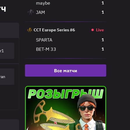
maybe
1
тч
JAM
1
CCT Europe Series #6
Live
SPARTA
1
BET-M 33
1
r1
Все матчи
ran