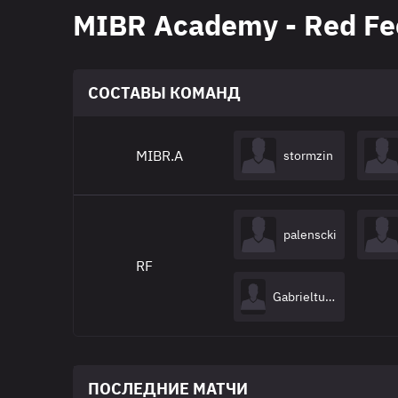
MIBR Academy - Red Fe
СОСТАВЫ КОМАНД
MIBR.A
stormzin
palenscki
RF
Gabrieltudotudo
ПОСЛЕДНИЕ МАТЧИ