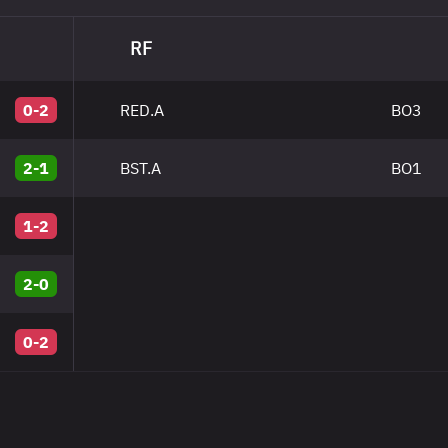
RF
0-2
RED.A
BO3
2-1
BST.A
BO1
1-2
2-0
0-2