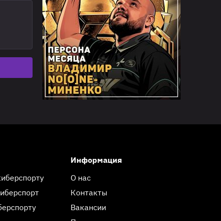
Информация
киберспорту
О нас
киберспорт
Контакты
берспорту
Вакансии