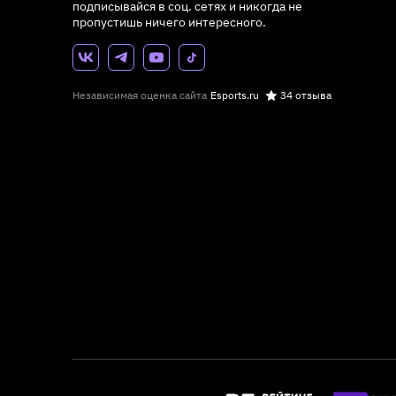
подписывайся в соц. сетях и никогда не
пропустишь ничего интересного.
Независимая оценка сайта
Esports.ru
34 отзыва