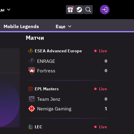
ды
Mobile Legends
Еще
Матчи
ESEA Advanced Europe
Live
ENRAGE
0
Fortress
0
EPL Masters
Live
Team Jenz
0
Nemiga Gaming
1
LEC
Live