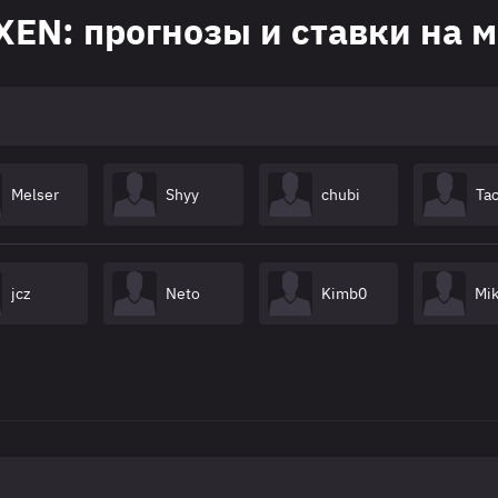
OXEN: прогнозы и ставки на 
Melser
Shyy
chubi
Tac
jcz
Neto
Kimb0