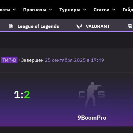
ости
Прогнозы
Турниры
Статьи
Гай
League of Legends
VALORANT
ТИР-D
Завершен
25 сентября 2025 в 17:49
1
:
2
9BoomPro