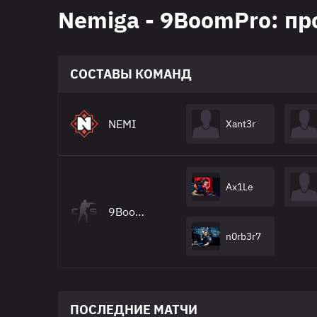
Nemiga - 9BoomPro: пр
СОСТАВЫ КОМАНД
NEMI
Xant3r
Ax1Le
9BoomPro
n0rb3r7
ПОСЛЕДНИЕ МАТЧИ