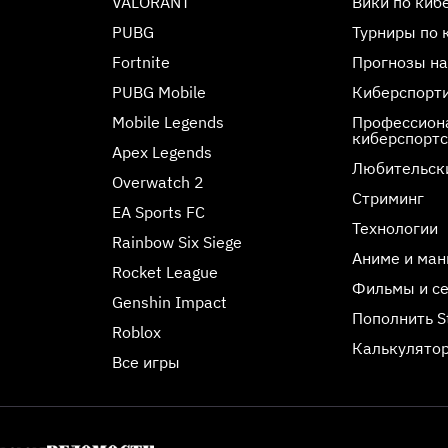
VALORANT
Вики по киб
PUBG
Турниры по 
Fortnite
Прогнозы на
PUBG Mobile
Киберспорт
Mobile Legends
Профессиона
киберспорт
Apex Legends
Любительск
Overwatch 2
Стриминг
EA Sports FC
Технологии
Rainbow Six Siege
Аниме и ман
Rocket League
Фильмы и с
Genshin Impact
Пополнить 
Roblox
Калькулятор
Все игры