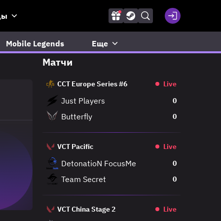
ды
Mobile Legends
Еще
Матчи
CCT Europe Series #6
Live
Just Players
0
Butterfly
0
VCT Pacific
Live
DetonatioN FocusMe
0
Team Secret
0
VCT China Stage 2
Live