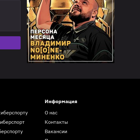
Информация
киберспорту
О нас
киберспорт
Контакты
берспорту
Вакансии