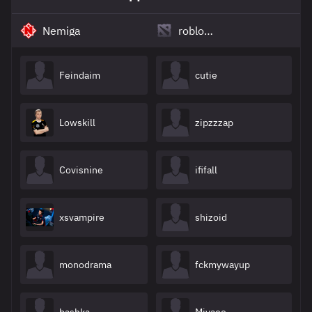
Nemiga
robloxmafia
Feindaim
cutie
Lowskill
zipzzzap
Covisnine
ififall
xsvampire
shizoid
monodrama
fckmywayup