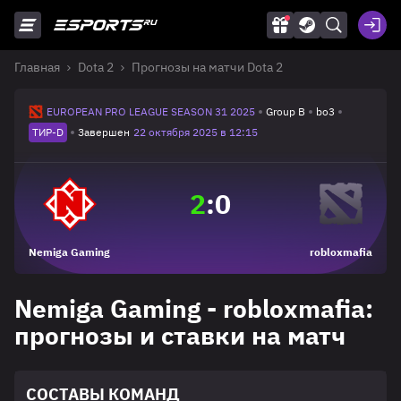
Главная
Dota 2
Прогнозы на матчи Dota 2
EUROPEAN PRO LEAGUE SEASON 31 2025
Group B
bo3
ТИР-D
Завершен
22 октября 2025 в 12:15
2
:
0
Nemiga Gaming
robloxmafia
Nemiga Gaming - robloxmafia:
прогнозы и ставки на матч
СОСТАВЫ КОМАНД