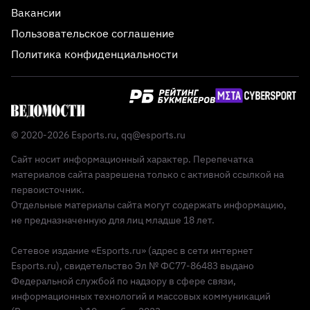
Вакансии
Пользовательское соглашение
Политика конфиденциальности
© 2020-2026 Esports.ru,
qq@esports.ru
Сайт носит информационный характер. Перепечатка
материалов сайта разрешена только с активной ссылкой на
первоисточник.
Отдельные материалы сайта могут содержать информацию,
не предназначенную для лиц младше 18 лет.
Сетевое издание «Esports.ru» (адрес в сети интернет
Esports.ru), свидетельство Эл № ФС77-86483 выдано
Федеральной службой по надзору в сфере связи,
информационных технологий и массовых коммуникаций