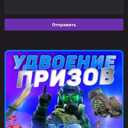
Отправить