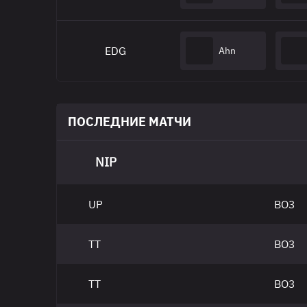
EDG
Ahn
ПОСЛЕДНИЕ МАТЧИ
NIP
UP
BO3
TT
BO3
TT
BO3