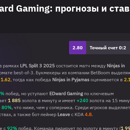
ward Gaming: прогнозы и ста
2.80
Точный счет 0:2
 в рамках
LPL Split 3 2025
состоится матч между
Ninjas in
ормате best-of-3. Букмекеры из компании BetBoom выделя
м
1.62
, тогда как победа
Ninjas in Pyjamas
оценивается в
2.
7%
побед, но уступают
EDward Gaming
по ключевым
вает
1 885
золота в минуту и имеет
+240
золота на 15 мину
—
80%
, что ниже, чем у соперника. Среди игроков выделяе
ствах, а также бот-лейнер
Leave
с KDA
4.8
.
е с
92%
побед. Команда лидирует по золоту в минуту (
1 9