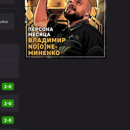
ukia
2-0
2-0
2-0