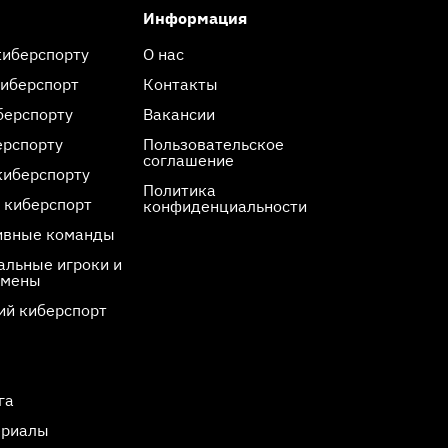
Информация
киберспорту
О нас
киберспорт
Контакты
берспорту
Вакансии
ерспорту
Пользовательское
соглашение
киберспорту
Политика
 киберспорт
конфиденциальности
ивные команды
льные игроки и
смены
ий киберспорт
га
ериалы