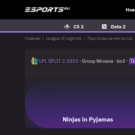
Нов
CS 2
Dota 2
Главная
League of Legends
Прогнозы на матчи LoL
LPL SPLIT 3 2025
Group Nirvana
bo3
Т
Ninjas in Pyjamas