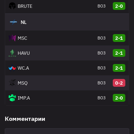
BRUTE
2-0
BO3
NL
MSC
2-1
BO3
HAVU
2-1
BO3
WC.A
2-1
BO3
MSQ
0-2
BO3
IMP.A
2-0
BO3
Комментарии