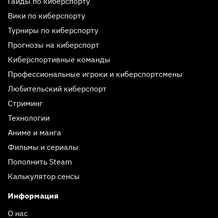
Гайды по киберспорту
Вики по киберспорту
Турниры по киберспорту
Прогнозы на киберспорт
Киберспортивные команды
Профессиональные игроки и киберспортсмены
Любительский киберспорт
Стриминг
Технологии
Аниме и манга
Фильмы и сериалы
Пополнить Steam
Калькулятор сенсы
Информация
О нас