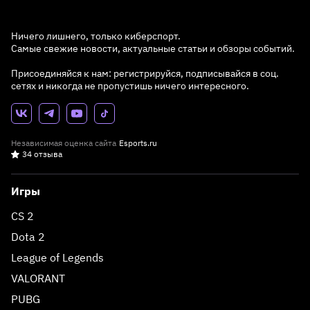
Ничего лишнего, только киберспорт.
Самые свежие новости, актуальные статьи и обзоры событий.
Присоединяйся к нам: регистрируйся, подписывайся в соц.
сетях и никогда не пропустишь ничего интересного.
Независимая оценка сайта
Esports.ru
34 отзыва
Игры
CS 2
Dota 2
League of Legends
VALORANT
PUBG