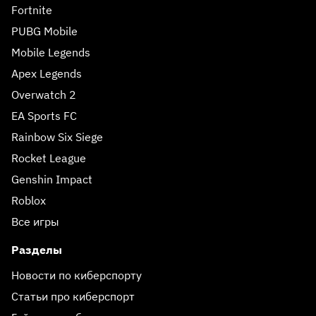
Fortnite
PUBG Mobile
Mobile Legends
Apex Legends
Overwatch 2
EA Sports FC
Rainbow Six Siege
Rocket League
Genshin Impact
Roblox
Все игры
Разделы
Новости по киберспорту
Статьи про киберспорт