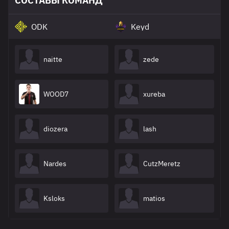
СОСТАВЫ КОМАНД
ODK
Keyd
naitte
zede
WOOD7
xureba
diozera
lash
Nardes
CutzMeretz
Ksloks
matios