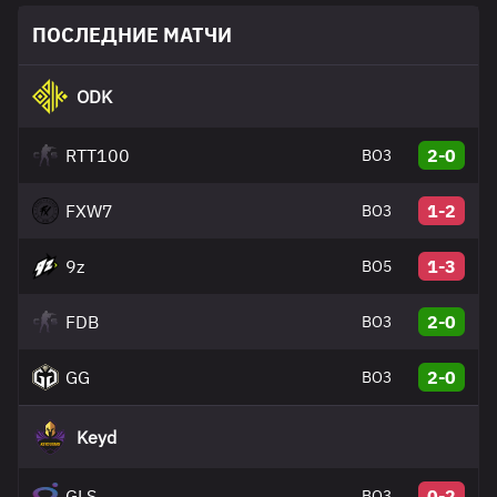
ПОСЛЕДНИЕ МАТЧИ
ODK
RTT100
2-0
BO3
FXW7
1-2
BO3
9z
1-3
BO5
FDB
2-0
BO3
GG
2-0
BO3
Keyd
GLS
0-2
BO3