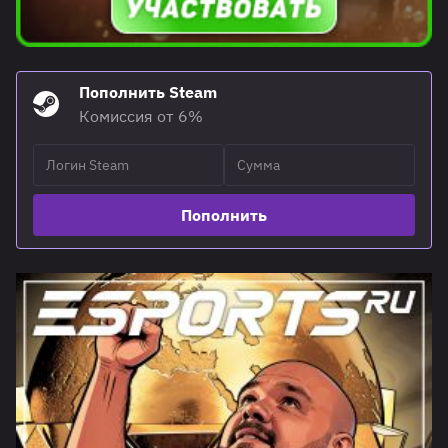
Пополнить Steam
Комиссия от 6%
Пополнить