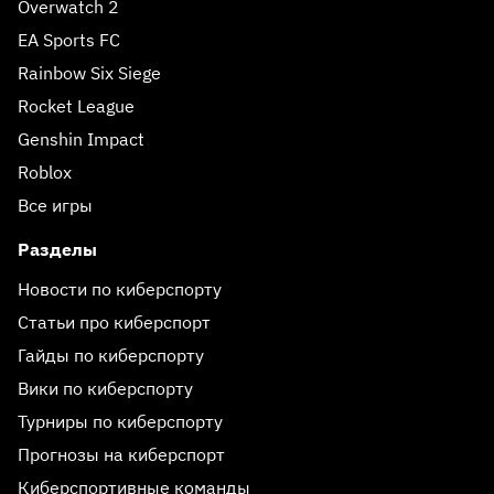
Overwatch 2
EA Sports FC
Rainbow Six Siege
Rocket League
Genshin Impact
Roblox
Все игры
Разделы
Новости по киберспорту
Статьи про киберспорт
Гайды по киберспорту
Вики по киберспорту
Турниры по киберспорту
Прогнозы на киберспорт
Киберспортивные команды