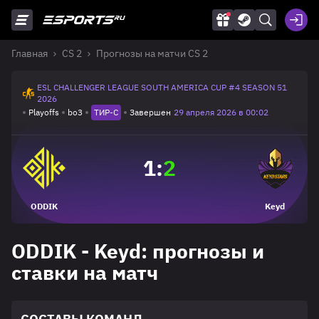
Главная
CS 2
Прогнозы на матчи CS 2
ESL CHALLENGER LEAGUE SOUTH AMERICA CUP #4 SEASON 51
2026
Playoffs
bo3
ТИР-C
Завершен
29 апреля 2026 в 00:02
1
:
2
ODDIK
Keyd
ODDIK - Keyd: прогнозы и
ставки на матч