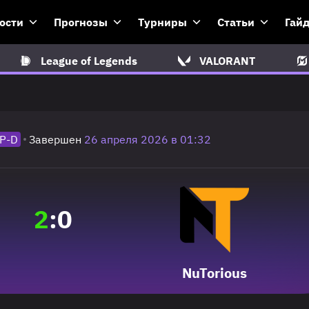
ости
Прогнозы
Турниры
Статьи
Гай
League of Legends
VALORANT
Р-D
Завершен
26 апреля 2026 в 01:32
2
:
0
NuTorious