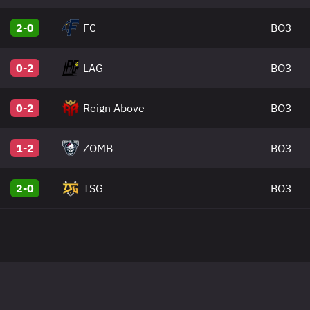
2-0
FC
BO3
0-2
LAG
BO3
0-2
Reign Above
BO3
1-2
ZOMB
BO3
2-0
TSG
BO3