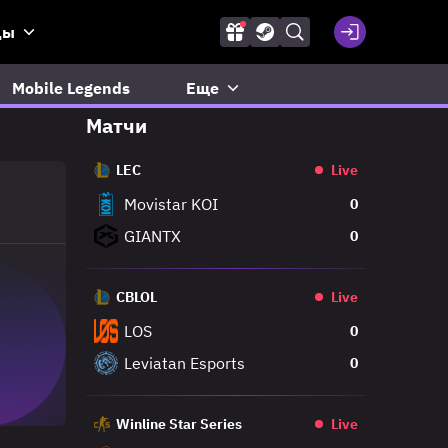
ды
Mobile Legends
Еще
Матчи
LEC
Live
Movistar KOI
0
GIANTX
0
CBLOL
Live
LOS
0
Leviatan Esports
0
Winline Star Series
Live