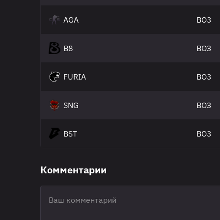
AGA
BO3
B8
BO3
FURIA
BO3
SNG
BO3
BST
BO3
Комментарии