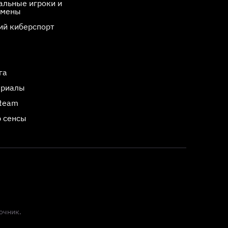
льные игроки и
смены
ий киберспорт
га
ериалы
Steam
 сенсы
очник.