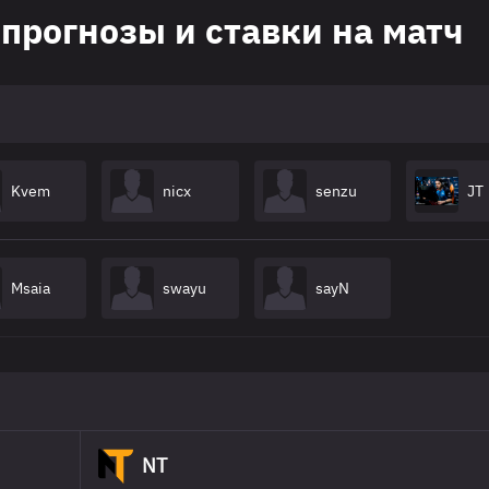
: прогнозы и ставки на матч
Kvem
nicx
senzu
JT
Msaia
swayu
sayN
NT