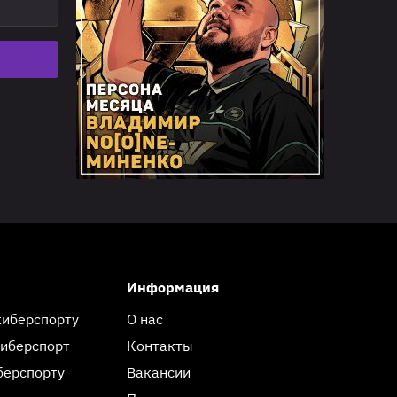
Информация
киберспорту
О нас
киберспорт
Контакты
берспорту
Вакансии