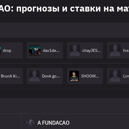
AO: прогнозы и ставки на ма
drop
dav1deuS
chayJESUS
his
BrunA KiLLer
Donk gordo
SHOOWTiME
Li
A FUNDACAO