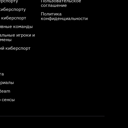
ерспорту
Пользовательское
соглашение
киберспорту
Политика
 киберспорт
конфиденциальности
ивные команды
льные игроки и
смены
ий киберспорт
га
ериалы
Steam
 сенсы