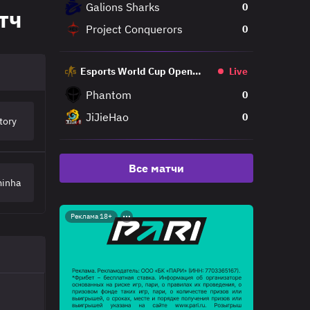
Galions Sharks
0
тч
Project Conquerors
0
Esports World Cup Open
Live
Qualifier
Phantom
0
JiJieHao
0
tory
Все матчи
minha
Реклама 18+