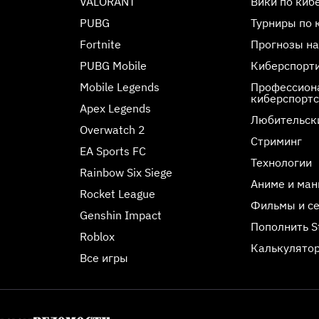
VALORANT
Вики по киб
PUBG
Турниры по 
Fortnite
Прогнозы на
PUBG Mobile
Киберспорт
Mobile Legends
Профессиона
киберспорт
Apex Legends
Любительск
Overwatch 2
Стриминг
EA Sports FC
Технологии
Rainbow Six Siege
Аниме и ман
Rocket League
Фильмы и с
Genshin Impact
Пополнить 
Roblox
Калькулятор
Все игры