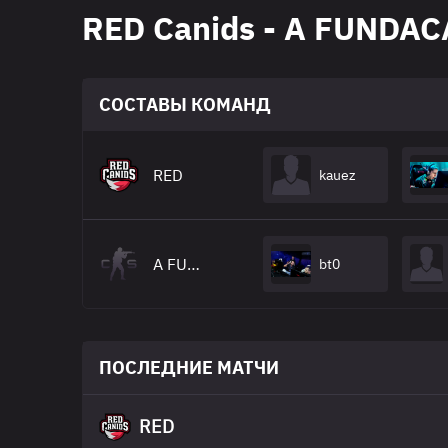
RED Canids - A FUNDAC
СОСТАВЫ КОМАНД
RED
kauez
A FUNDACAO
bt0
ПОСЛЕДНИЕ МАТЧИ
RED