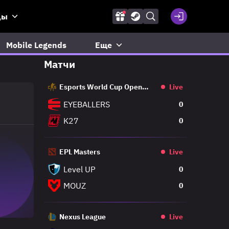
ды
Mobile Legends
Еще
Матчи
Esports World Cup Open
Live
Qualifier
EYEBALLERS
0
K27
0
EPL Masters
Live
Level UP
0
MOUZ
0
Nexus League
Live