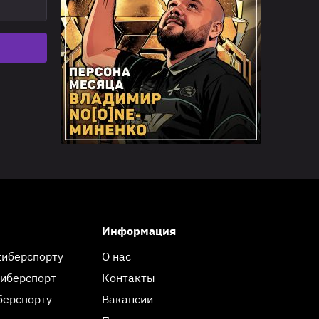
Информация
киберспорту
О нас
киберспорт
Контакты
берспорту
Вакансии