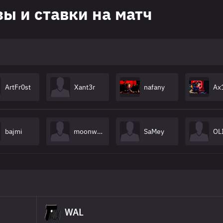
зы и ставки на матч
ArtFr0st
Xant3r
nafany
Ax
bajmi
moonwalk
SaMey
OL
WAL