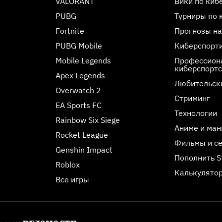
VALORANT
Вики по киб
PUBG
Турниры по 
Fortnite
Прогнозы на
PUBG Mobile
Киберспорт
Mobile Legends
Профессиона
киберспорт
Apex Legends
Любительск
Overwatch 2
Стриминг
EA Sports FC
Технологии
Rainbow Six Siege
Аниме и ман
Rocket League
Фильмы и с
Genshin Impact
Пополнить 
Roblox
Калькулятор
Все игры