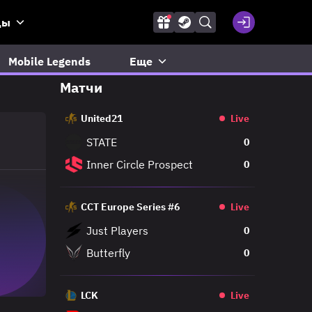
ды
Mobile Legends
Еще
Матчи
United21
Live
STATE
0
Inner Circle Prospect
0
CCT Europe Series #6
Live
Just Players
0
Butterfly
0
LCK
Live