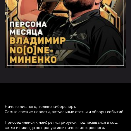
Ничего лишнего, только киберспорт.
Самые свежие новости, актуальные статьи и обзоры событий.
Присоединяйся к нам: регистрируйся, подписывайся в соц.
сетях и никогда не пропустишь ничего интересного.