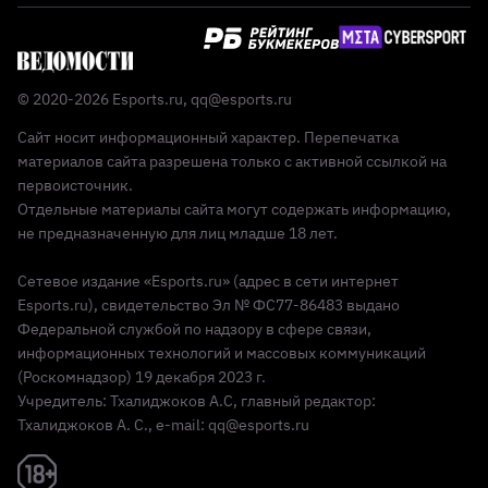
© 2020-2026 Esports.ru,
qq@esports.ru
Сайт носит информационный характер. Перепечатка
материалов сайта разрешена только с активной ссылкой на
первоисточник.
Отдельные материалы сайта могут содержать информацию,
не предназначенную для лиц младше 18 лет.
Сетевое издание «Esports.ru» (адрес в сети интернет
Esports.ru), свидетельство Эл № ФС77-86483 выдано
Федеральной службой по надзору в сфере связи,
информационных технологий и массовых коммуникаций
(Роскомнадзор) 19 декабря 2023 г.
Учредитель: Тхалиджоков А.С, главный редактор:
Тхалиджоков А. С., e-mail: qq@esports.ru
Реклама 18+