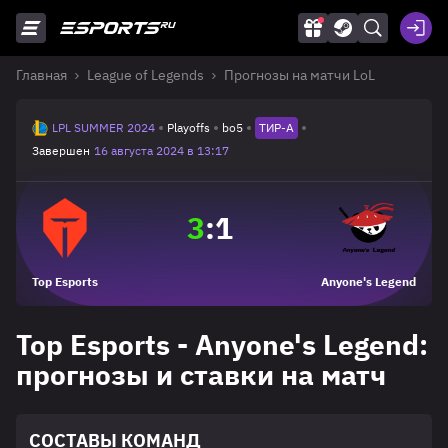
Главная
League of Legends
Прогнозы на матчи LoL
LPL SUMMER 2024
Playoffs
bo5
ТИР-A
Завершен
16 августа 2024 в 13:17
3
:
1
Top Esports
Anyone's Legend
Top Esports - Anyone's Legend:
прогнозы и ставки на матч
СОСТАВЫ КОМАНД