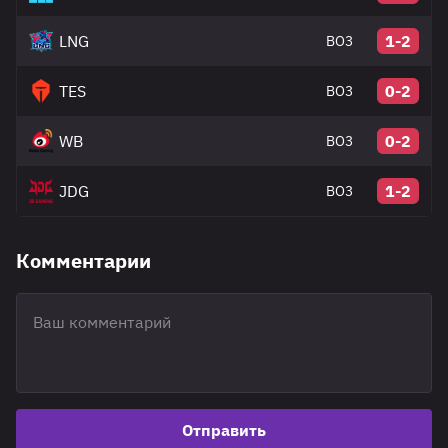
LNG
1-2
BO3
TES
0-2
BO3
WB
0-2
BO3
JDG
1-2
BO3
Комментарии
Отправить