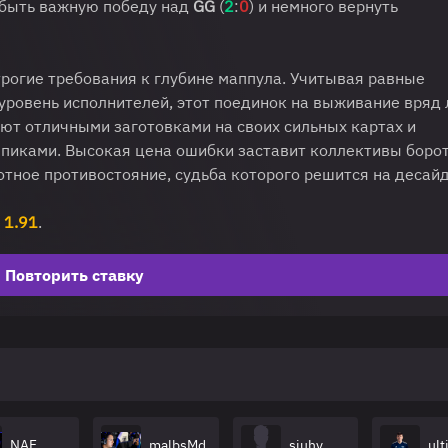
обыть важную победу над
GG
(
2
:
0
) и немного вернуть
трогие требования к глубине маппула. Учитывая равные
ровень исполнителей, этот поединок на выживание вряд 
ют отличными заготовками на своих сильных картах и
 пиками. Высокая цена ошибки заставит коллективы боро
отное противостояние, судьба которого решится на десай
т
1.91
.
Повторить ставку
NAF
malbsMd
siuhy
ult