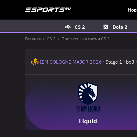
Нов
CS 2
Dota 2
Главная
CS 2
Прогнозы на матчи CS 2
IEM COLOGNE MAJOR 2026
Stage 1
bo3
Liquid