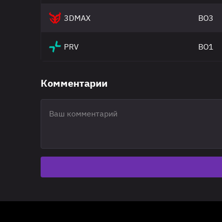
3DMAX
BO3
PRV
BO1
Комментарии