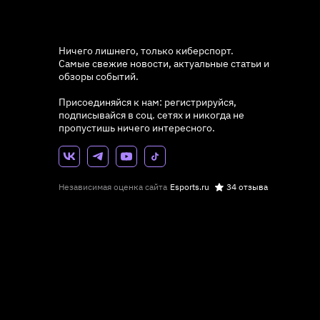
Ничего лишнего, только киберспорт.
Самые свежие новости, актуальные статьи и
обзоры событий.
Присоединяйся к нам: регистрируйся,
подписывайся в соц. сетях и никогда не
пропустишь ничего интересного.
Независимая оценка сайта
Esports.ru
34 отзыва