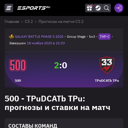
Главная
CS 2
Прогнозы на матчи CS 2
GALAXY BATTLE PHASE 5 2025
Group Stage
bo3
ТИР-C
Завершен
18 ноября 2025 в 21:03
2
:
0
500
TPuDCATb TPu
500 - TPuDCATb TPu:
прогнозы и ставки на матч
СОСТАВЫ КОМАНД