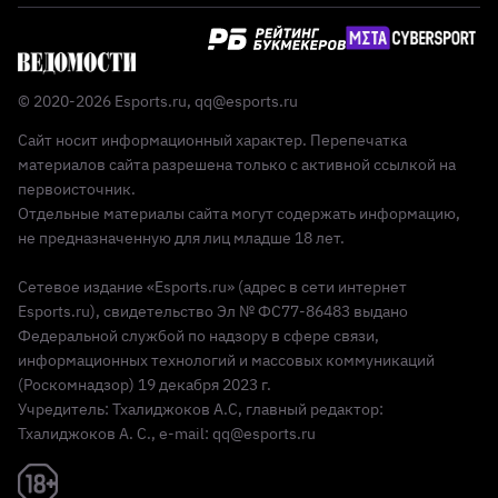
© 2020-2026 Esports.ru,
qq@esports.ru
Сайт носит информационный характер. Перепечатка
материалов сайта разрешена только с активной ссылкой на
первоисточник.
Отдельные материалы сайта могут содержать информацию,
не предназначенную для лиц младше 18 лет.
Сетевое издание «Esports.ru» (адрес в сети интернет
Esports.ru), свидетельство Эл № ФС77-86483 выдано
Федеральной службой по надзору в сфере связи,
информационных технологий и массовых коммуникаций
(Роскомнадзор) 19 декабря 2023 г.
Учредитель: Тхалиджоков А.С, главный редактор:
Тхалиджоков А. С., e-mail: qq@esports.ru
Реклама 18+