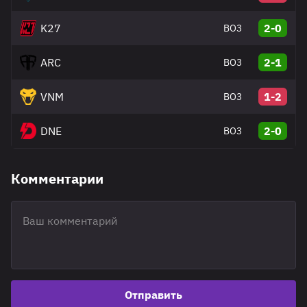
K27
2-0
BO3
ARC
2-1
BO3
VNM
1-2
BO3
DNE
2-0
BO3
Комментарии
Отправить