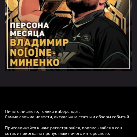
Ничего лишнего, только киберспорт.
Самые свежие новости, актуальные статьи и обзоры событий.
Присоединяйся к нам: регистрируйся, подписывайся в соц.
сетях и никогда не пропустишь ничего интересного.