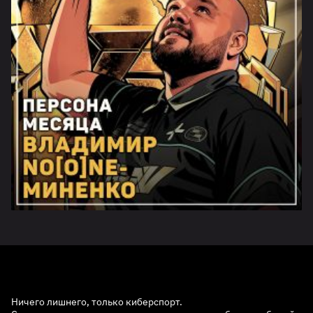
Ничего лишнего, только киберспорт.