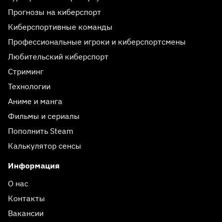
Прогнозы на киберспорт
Киберспортивные команды
Профессиональные игроки и киберспортсмены
Любительский киберспорт
Стриминг
Технологии
Аниме и манга
Фильмы и сериалы
Пополнить Steam
Калькулятор сенсы
Информация
О нас
Контакты
Вакансии