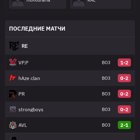
monodrama
KAE
ПОСЛЕДНИЕ МАТЧИ
RE
VP.P
1-2
BO3
hAze clan
0-2
BO3
PR
0-2
BO3
strongboys
0-2
BO3
AVL
2-1
BO3