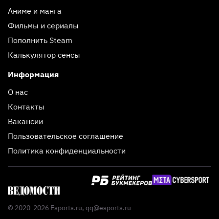
Аниме и манга
Фильмы и сериалы
Пополнить Steam
Калькулятор сенсы
Информация
О нас
Контакты
Вакансии
Пользовательское соглашение
Политика конфиденциальности
© 2020-2026 Esports.ru,
qq@esports.ru