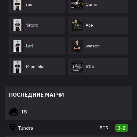
rue
Quinn
Yatoro
Ace
Larl
watson
Miposhka
tOfu
ПОСЛЕДНИЕ МАТЧИ
TS
Tundra
3-2
BO5