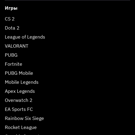
Игры
CS 2
Dota 2
League of Legends
VALORANT
PUBG
Fortnite
PUBG Mobile
Mobile Legends
Apex Legends
Overwatch 2
EA Sports FC
Rainbow Six Siege
Rocket League