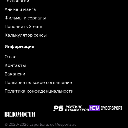
Технологии
Аниме и манга
Фильмы и сериалы
Пополнить Steam
Калькулятор сенсы
Информация
О нас
Контакты
Вакансии
Пользовательское соглашение
Политика конфиденциальности
© 2020-2026 Esports.ru,
qq@esports.ru