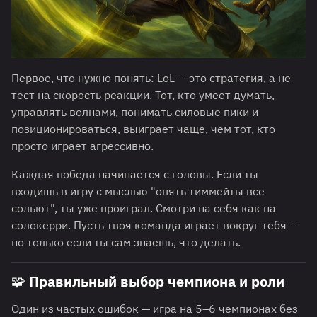
Первое, что нужно понять: LoL — это стратегия, а не
тест на скорость реакции. Тот, кто умеет думать,
управлять волнами, понимать силовые пики и
позиционироваться, выиграет чаще, чем тот, кто
просто играет агрессивно.
Каждая победа начинается с головы. Если ты
входишь в игру с мыслью "опять тиммейты все
сольют", ты уже проиграл. Смотри на себя как на
солокерри. Пусть твоя команда играет вокруг тебя —
но только если ты сам знаешь, что делать.
🧩 Правильный выбор чемпиона и роли
Один из частых ошибок — игра на 5–6 чемпионах без