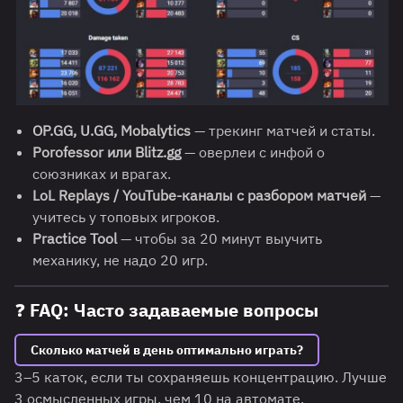
OP.GG, U.GG, Mobalytics
— трекинг матчей и статы.
Porofessor или Blitz.gg
— оверлеи с инфой о
союзниках и врагах.
LoL Replays / YouTube-каналы с разбором матчей
—
учитесь у топовых игроков.
Practice Tool
— чтобы за 20 минут выучить
механику, не надо 20 игр.
❓ FAQ: Часто задаваемые вопросы
Сколько матчей в день оптимально играть?
3–5 каток, если ты сохраняешь концентрацию. Лучше
3 осмысленных игры, чем 10 на автомате.