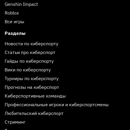
Genshin Impact
Roblox
Все игры
Разделы
Новости по киберспорту
Статьи про киберспорт
Гайды по киберспорту
Вики по киберспорту
Турниры по киберспорту
Прогнозы на киберспорт
Киберспортивные команды
Профессиональные игроки и киберспортсмены
Любительский киберспорт
Стриминг