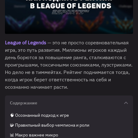
League of Legends
— это не просто соревновательная
игра, это путь развития. Миллионы игроков каждый
день борются за повышение ранга, сталкиваются с
проигрышами, токсичными союзниками, лузстриками.
Но дело не в тиммейтах. Рейтинг поднимается тогда,
когда игрок берет ответственность на себя и
осознанно начинает расти.
Содержание
🧠 Осознанный подход к игре
🧩 Правильный выбор чемпиона и роли
📊 Макро важнее микро