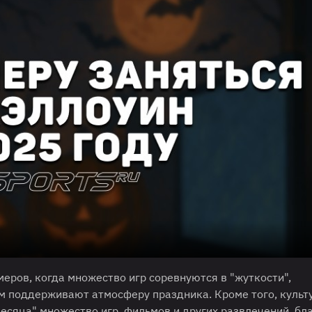
еров, когда множество игр соревнуются в "жуткости",
м поддерживают атмосферу праздника. Кроме того, культ
есяца" множество игр, фильмов и других развлечений, бл