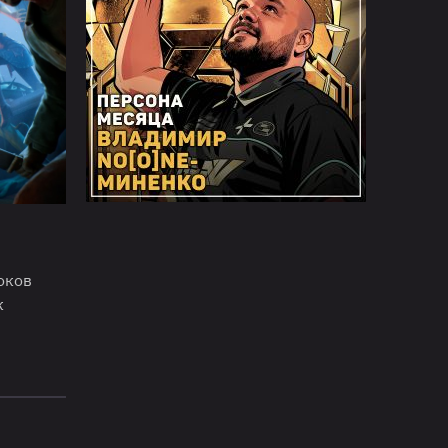
оков
к