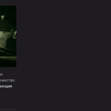
но
ножество
гающие