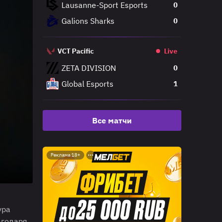
Lausanne-Sport Esports
0
Galions Sharks
0
VCT Pacific
Live
ZETA DIVISION
0
Global Esports
1
Все матчи
Реклама 18+
ура
агодаря