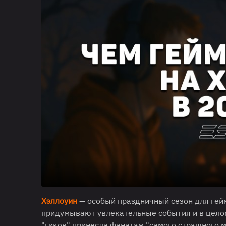
Хэллоуин
— особый праздничный сезон для гейм
придумывают увлекательные события и в цело
"гиков" принесла фанатам "самого страшного м