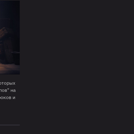
которых
пов" на
роков и