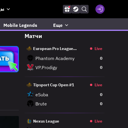
ды
Mobile Legends
Еще
Матчи
European Pro League
Live
Regular
Phantom Academy
0
VP.Prodigy
0
Tipsport Cup Open #1
Live
eSuba
0
Brute
0
Nexus League
Live