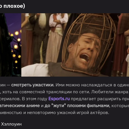
о плохое)
уин —
смотреть ужастики
. Ими можно наслаждаться в один
, хоть на совместной трансляции по сети. Любители жанра
сериалов. В этом году
Esports.ru
предлагает расширить п
атическими аниме
и
до "жути" плохими фильмами
, которы
аивностью и неповторимо ужасной игрой актёров.
 Хэллоуин