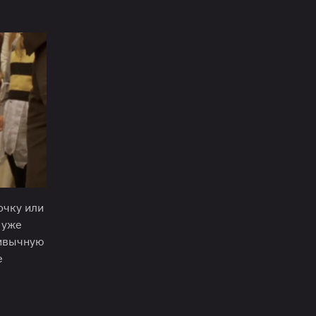
очку или
 уже
ривычную
е