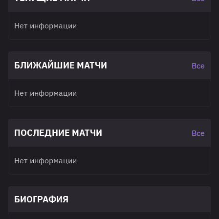
Нет информации
БЛИЖАЙШИЕ МАТЧИ
Все
Нет информации
ПОСЛЕДНИЕ МАТЧИ
Все
Нет информации
БИОГРАФИЯ