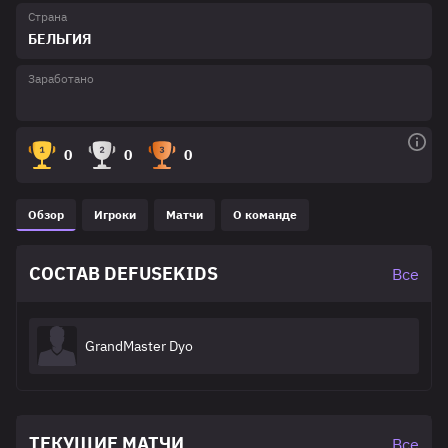
Страна
БЕЛЬГИЯ
Заработано
0
0
0
Обзор
Игроки
Матчи
О команде
СОСТАВ DEFUSEKIDS
Все
GrandMaster Dyo
ТЕКУЩИЕ МАТЧИ
Все