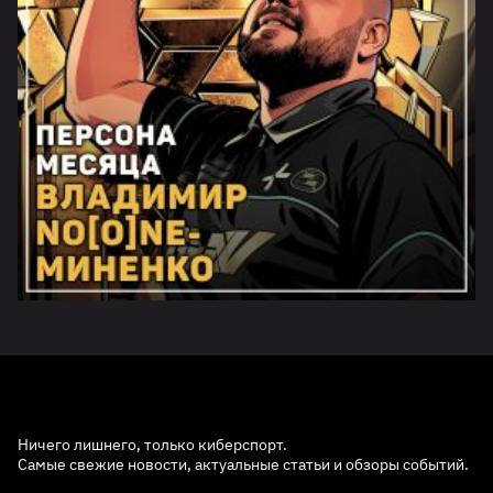
Ничего лишнего, только киберспорт.
Самые свежие новости, актуальные статьи и обзоры событий.