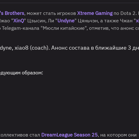
's Brothers
, может стать игроков
Xtreme Gaming
по Dota 2.
Чжао "
XinQ
" Цзысин, Ли "
Undyne
" Цяньчэн, а также Чжан "
x
 Telegam-канала "Мюсли китайские", отметив, что анонс с
dyne, xiao8 (coach). Анонс состава в ближайшие 3 д
едующим образом:
коллективов стал
DreamLeague Season 25
, на котором они