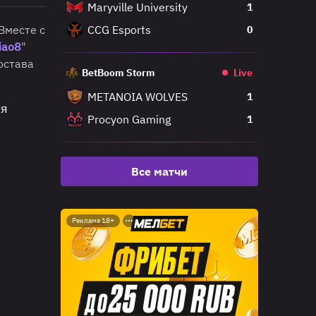
Maryville University
1
 Вместе с
CCG Esports
0
iao8
"
остава
BetBoom Storm
Live
METANOIA WOLVES
1
ня
Procyon Gaming
1
Все матчи
Реклама 18+