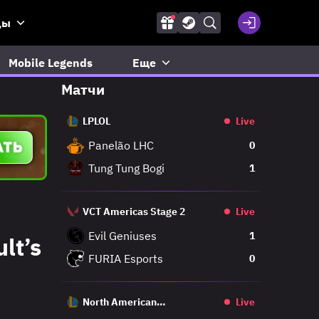
ды
Mobile Legends
Еще
Матчи
LPLOL
Live
Panelão LHC
0
Tung Tung Bogi
1
VCT Americas Stage 2
Live
Evil Geniuses
1
lt’s
FURIA Esports
0
North American
Live
Challengers League