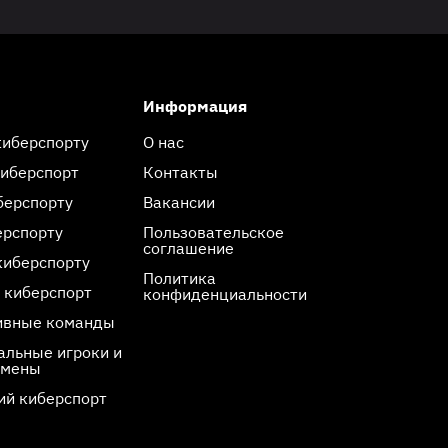
Информация
киберспорту
О нас
киберспорт
Контакты
берспорту
Вакансии
ерспорту
Пользовательское
соглашение
киберспорту
Политика
 киберспорт
конфиденциальности
ивные команды
льные игроки и
смены
ий киберспорт