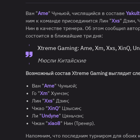
Ван "
Ame
" Чуньюй, числящийся в составе
Yakult
ним к команде присоединится Лин "
Xxs
" Дзин, 
Нин в качестве тренера. Об этом сообщил автор
состоится в ближайшие три дня:
Xtreme Gaming: Ame, Xm, Xxs, XinQ, Un
Мюсли Китайские
Возможный состав Xtreme Gaming выглядит сл
Ван "
Ame
" Чуньюй;
Го "
Xm
" Хунчэн;
Лин "
Xxs
" Дзин;
Чжао "
XinQ
" Цзысин;
Ли "
Undyne
" Цяньчэн;
Чжан "
xiao8
" Нин (Тренер).
Напомним, что последним турниром для обоих 