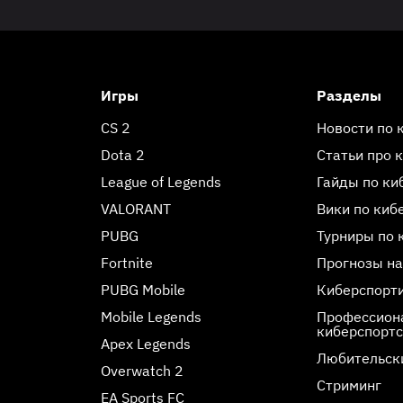
Игры
Разделы
CS 2
Новости по 
Dota 2
Статьи про 
League of Legends
Гайды по ки
VALORANT
Вики по киб
PUBG
Турниры по 
Fortnite
Прогнозы на
PUBG Mobile
Киберспорт
Mobile Legends
Профессиона
киберспорт
Apex Legends
Любительск
Overwatch 2
Стриминг
EA Sports FC