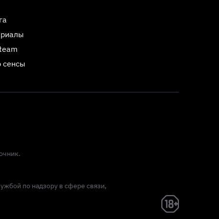
га
ериалы
Steam
 сенсы
очник.
лужбой по надзору в сфере связи,