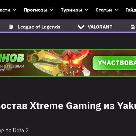
ости
Прогнозы
Турниры
Статьи
Гай
League of Legends
VALORANT
остав Xtreme Gaming из Yaku
g по Dota 2