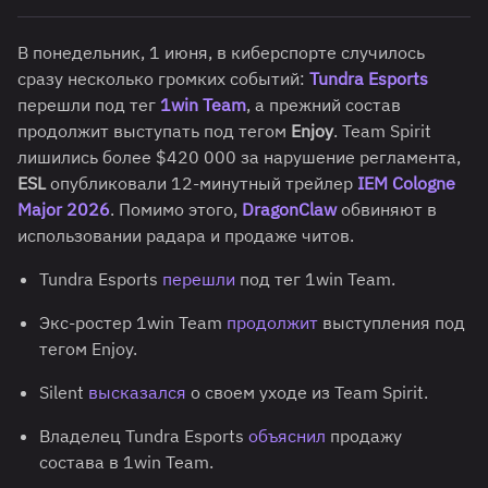
В понедельник, 1 июня, в киберспорте случилось
сразу несколько громких событий:
Tundra Esports
перешли под тег
1win Team
, а прежний состав
продолжит выступать под тегом
Enjoy
. Team Spirit
лишились более $420 000 за нарушение регламента,
ESL
опубликовали 12-минутный трейлер
IEM Cologne
Major 2026
. Помимо этого,
DragonClaw
обвиняют в
использовании радара и продаже читов.
Tundra Esports
перешли
под тег 1win Team.
Экс-ростер 1win Team
продолжит
выступления под
тегом Enjoy.
Silent
высказался
о своем уходе из Team Spirit.
Владелец Tundra Esports
объяснил
продажу
состава в 1win Team.