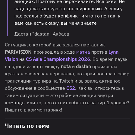
эмоциях. Поэтому не переживайте. Все окей. Не
надо делать какую-то конспирологию. А если у
нас реально будет конфликт и что-то не так, я
вам как есть скажу, вы меня знаете
Дастан "dastan" Акбаев
Ситуация, о которой высказался наставник
PARIVISION
, произошла в ходе
матча
против
Lynn
Vision
на
CS Asia Championships 2026
. Во время паузы
на одной из карт между
nota
и
dastan
произошла
краткая словесная перепалка, которая попала в эфир
трансляции турнира на Twitch и вызвала активное
обсуждение в сообществе
CS2
. Как вы относитесь к
таким ситуациям — это рабочие эмоции внутри
команды или то, чего стоит избегать на тир-1 уровне?
Пишите в комментариях!
Читать по теме