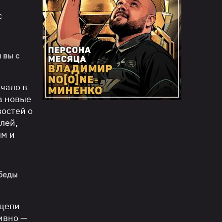
с
 вы с
чало в
а новые
востей о
лей,
ым и
обеды
 цепи
тивно —