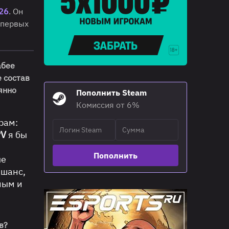
26
. Он
 первых
абее
е состав
янно
Пополнить Steam
Комиссия от 6%
рам:
PV
я бы
Пополнить
ле
 шанс,
ным и
в?