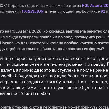
dOk
" Кордияк поделился мыслями об итогах
PGL Astana 20
выступления
PARIVISION
, впечатляющем перформансе
9z
и
го на PGL Astana 2026, но команда выглядела заметно сл
рыв между турнирами пошел им во вред, потому что раньш
. Насколько для некоторых команд вообще критично посто
тдых действительно выбивать такие составы из формы?
команд скорее пагубно нон-стоп разъезжать по турни
дь — эмоциональная и интеллектуальная. По поводу
 взлета я помню две: это выступление после крайне
д
zweih
. Я буду ждать от них куда большего лишь пос
чередного продуктивного буткемпа. Есть, конечно,
робить свои лимиты, но это уже скорее будет прият
мов про Рокки Бальбоа
ворить о таковых, кто в перспективе может покинуть соста