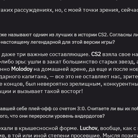
аких рассуждениях, но, с моей точки зрения, сейча
уже называют одним из лучших в истории CS2. Согласны ли
о-настоящему легендарной для этой версии игры?
или даже три важные составляющие.
CS2
взяла свое на
-либо эры: ушли в закат большинство старых звезд, 
енно
Molodoy
на домашней арене, да еще и после но
арного капитана, — все это не оставляет нас, зрите
це концов, был невероятно зрелищным, конкурентн
ации и вызывает такой восторг!
вавшей себе плей-офф со счетом 3:0. Считаете ли вы их п
ого, что они переросли уровень андердогов?
ехали в крышесносной форме.
Luchov
, вообще, как с
тив, в той или иной степени просевшие. Мысля пози