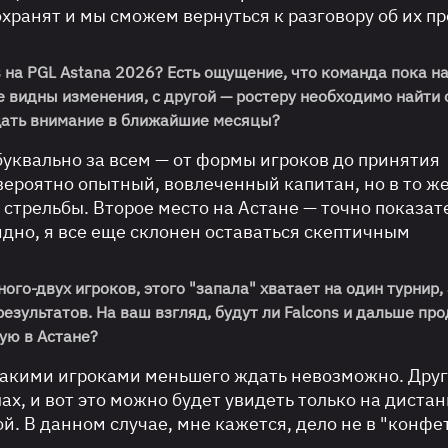
охранят и мы сможем вернуться к разговору об их п
 на PGL Astana 2026? Есть ощущение, что команда пока н
е видны изменения, с другой — ростеру необходимо найти
ащать внимание в ближайшие месяцы?
уквально за всем — от формы игроков до принятия
вероятно опытный, вовлеченный капитан, но в то ж
стрельбы. Второе место на Астане — точно показат
дно, я все еще склонен оставаться скептичным
ого-двух игроков, этого "запала" хватает на один турнир,
езультатов. На ваш взгляд, будут ли Falcons и дальше пр
ую в Астане?
 такими игроками меньшего ждать невозможно.
Друг
ах,
и вот это можно будет увидеть только на диста
ой.
В данном случае,
мне кажется,
дело не в "конфе