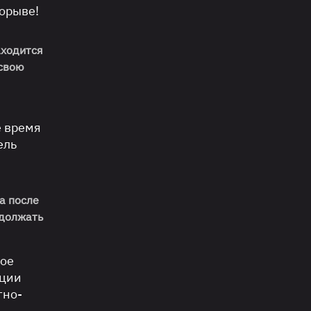
рорыве!
аходится
 свою
е время
ель
 а после
одолжать
ое
нции
тно-