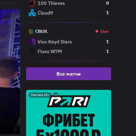
100 Thieves
0
Cloud9
1
CBLOL
Live
Vivo Keyd Stars
1
Fluxo W7M
1
Все матчи
Реклама 18+