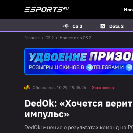
Нов
CS 2
Dota 2
Главная
CS 2
Новости по CS 2
Обновлено: 10:29, 19.05.26
|
Эксклюзив
DedOk: «Хочется верить
импульс»
DedOk: мнение о результатах команд на P