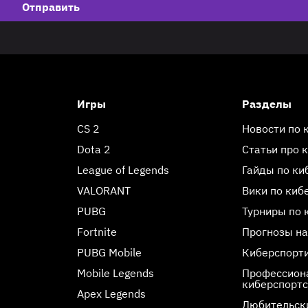
Отправить
Игры
Разделы
CS 2
Новости по 
Dota 2
Статьи про 
League of Legends
Гайды по ки
VALORANT
Вики по киб
PUBG
Турниры по 
Fortnite
Прогнозы на
PUBG Mobile
Киберспорт
Mobile Legends
Профессиона
киберспорт
Apex Legends
Любительск