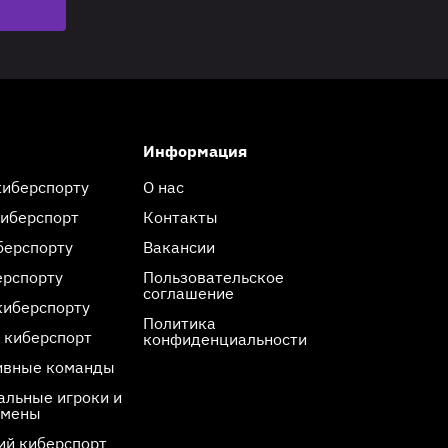
Информация
киберспорту
О нас
киберспорт
Контакты
берспорту
Вакансии
ерспорту
Пользовательское
соглашение
киберспорту
Политика
 киберспорт
конфиденциальности
ивные команды
льные игроки и
смены
ий киберспорт