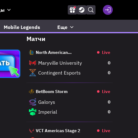
ды
Mobile Legends
Еще
Матчи
North American
Live
Challengers League
Maryville University
0
Contingent Esports
0
BetBoom Storm
Live
Galorys
0
Imperial
0
VCT Americas Stage 2
Live