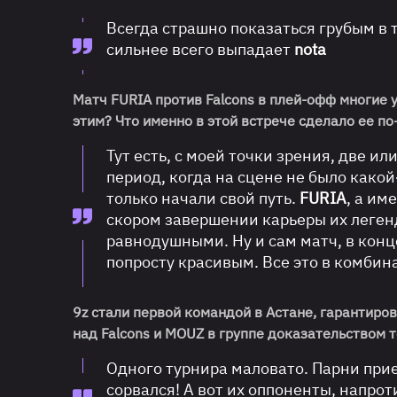
Всегда страшно показаться грубым в т
сильнее всего выпадает
nota
Матч FURIA против Falcons в плей-офф многие 
этим? Что именно в этой встрече сделало ее п
Тут есть, с моей точки зрения, две 
период, когда на сцене не было какой
только начали свой путь.
FURIA
, а им
скором завершении карьеры их легенд
равнодушными. Ну и сам матч, в кон
попросту красивым. Все это в комбин
9z стали первой командой в Астане, гарантиро
над Falcons и MOUZ в группе доказательством т
Одного турнира маловато. Парни при
сорвался! А вот их оппоненты, напро