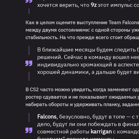
хочется верить, что
9z
этот импульс с
Как в целом оцените выступление Team Falcons
между двумя состояниями: с одной стороны уж
стабильность. На что прежде всего стоит обр
В ближайшие месяцы будем следить б
решений. Сейчас в команду вошел не
индивидуально хромающий в аспекте 
хорошей динамики, а дальше будет ви
В CS2 часто можно увидеть, когда заменяют одн
ростер сдувается и не показывает ожидаемых р
набирать обороты и удерживать планку, заданн
Falcons
,
безусловно,
будут в топе — с
дело,
будут ли они побеждать в финал
совместной работы
karrigan
с команд
букетном" периоде команды