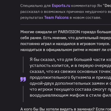
Специально для
Esports.ru
комментатор Ян "
De
рассказал о возможных причинах неудачного 
результатах
Team Falcons
в новом составе.
Многие ожидали от PARIVISION гораздо больше
себя ранее. Есть мнение, что длительный пере
постоянно играл и находился в игровом тонусе
находиться в официальном ритме и может ли о
Я бы сказал, что для большей части 
усталость копится, и в первую очере
сказал, что из свежих основных точек
продолжительного буткемпа и прихо
одной-двух дополнительных замен и о
что игроки текущего состава смогут п
воодушевляющим мифом в стиле филь
А кого бы Вы хотели видеть в заменах? Если го