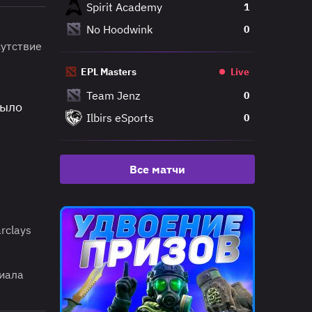
Spirit Academy
1
No Hoodwink
0
сутствие
EPL Masters
Live
Team Jenz
0
было
Ilbirs eSports
0
Все матчи
rclays
риала