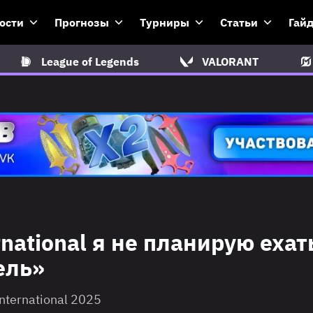
ости
Прогнозы
Турниры
Статьи
Гай
League of Legends
VALORANT
rnational я не планирую ехат
ель»
nternational 2025