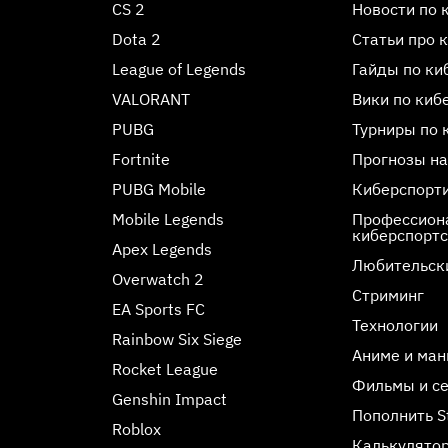
CS 2
Новости по 
Dota 2
Статьи про 
League of Legends
Гайды по ки
VALORANT
Вики по киб
PUBG
Турниры по 
Fortnite
Прогнозы на
PUBG Mobile
Киберспорт
Mobile Legends
Профессиона
киберспорт
Apex Legends
Любительск
Overwatch 2
Стриминг
EA Sports FC
Технологии
Rainbow Six Siege
Аниме и ман
Rocket League
Фильмы и с
Genshin Impact
Пополнить 
Roblox
Калькулятор