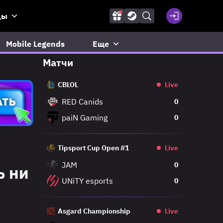
ды
Mobile Legends
Еще
Матчи
CBLOL
Live
RED Canids
0
paiN Gaming
0
Tipsport Cup Open #1
Live
JAM
0
ь ни
UNiTY esports
0
Asgard Championship
Live