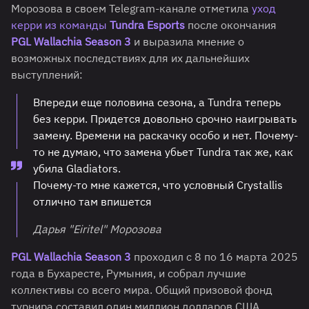
Морозова в своем Telegram-канале отметила
уход
керри из команды
Tundra Esports
после окончания
PGL Wallachia Season 3
и выразила мнение о
возможных последствиях для их дальнейших
выступлений:
Впереди еще половина сезона, а Tundra теперь
без керри. Придется довольно срочно наигрывать
замену. Времени на раскачку особо и нет. Почему-
то не думаю, что замена убьет Tundra так же, как
убила Gladiators.
Почему-то мне кажется, что условный Crystallis
отлично там впишется
Дарья "Eiritel" Морозова
PGL Wallachia Season 3
проходил с 8 по 16 марта 2025
года в Бухаресте, Румыния, и собрал лучшие
коллективы со всего мира. Общий призовой фонд
турнира составил один миллион долларов США,