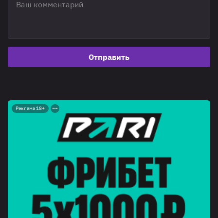
Отправить
Реклама 18+