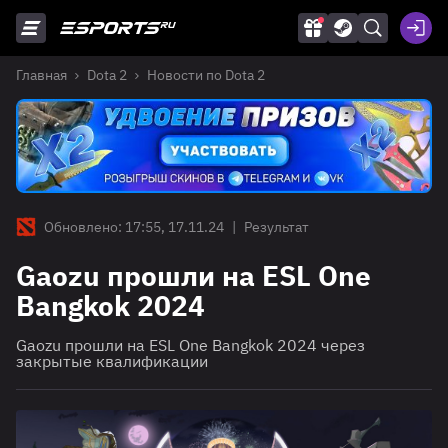
Главная
Dota 2
Новости по Dota 2
Обновлено: 17:55, 17.11.24
|
Результат
Gaozu прошли на ESL One
Bangkok 2024
Gaozu прошли на ESL One Bangkok 2024 через
закрытые квалификации