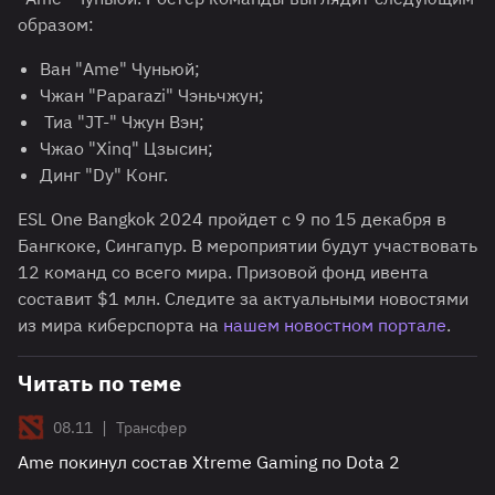
образом:
Ван "Ame" Чуньюй;
Чжан "Paparazi" Чэньчжун;
Тиа "JT-" Чжун Вэн;
Чжао "Xinq" Цзысин;
Динг "Dy" Конг.
ESL One Bangkok 2024 пройдет с 9 по 15 декабря в
Бангкоке, Сингапур. В мероприятии будут участвовать
12 команд со всего мира. Призовой фонд ивента
составит $1 млн. Следите за актуальными новостями
из мира киберспорта на
нашем новостном портале
.
Читать по теме
|
08.11
Трансфер
Ame покинул состав Xtreme Gaming по Dota 2